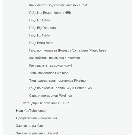
Как сдавать жидкосние квесты? HQM
Гайд Not Enauth Items (NEI)
Гайд Ex Nihilo
Гайд Big Reactors
Гайд Ex Nihilo
Гайд Extra Bees
Гайд по пчелам из [Forestry/Extra bees/Magic bees]
Как поймать покемона? Pixelmon
Как зделать таумономикон?
Типы покеболов Pixelmon
Типы характеров покемонов Pixelmon
Гайд по пчелам Techno Sky и Perfect Sky
Стихии покемонов Pixelmon
Легендарные покемоны 1.12.2
Наш YouTube канал
Предложения и пожелания
Заявки на разбан
Заявки на разбан в Discord