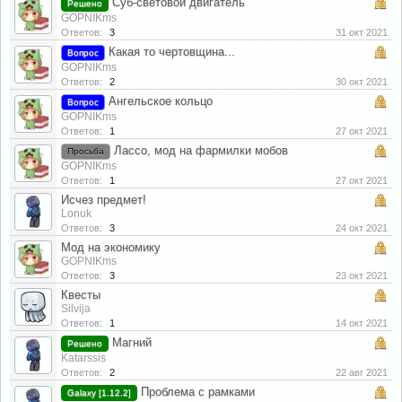
Суб-световой двигатель
Решено
GOPNIKms
Ответов:
3
31 окт 2021
Какая то чертовщина...
Вопрос
GOPNIKms
Ответов:
2
30 окт 2021
Ангельское кольцо
Вопрос
GOPNIKms
Ответов:
1
27 окт 2021
Лассо, мод на фармилки мобов
Просьба
GOPNIKms
Ответов:
1
27 окт 2021
Исчез предмет!
Lonuk
Ответов:
3
24 окт 2021
Мод на экономику
GOPNIKms
Ответов:
3
23 окт 2021
Квесты
Silvija
Ответов:
1
14 окт 2021
Магний
Решено
Katarssis
Ответов:
2
22 авг 2021
Проблема с рамками
Galaxy [1.12.2]