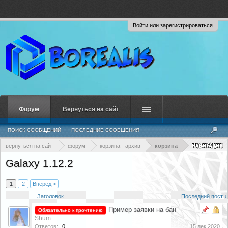
Войти или зарегистрироваться
Форум
Вернуться на сайт
ПОИСК СООБЩЕНИЙ
ПОСЛЕДНИЕ СООБЩЕНИЯ
вернуться на сайт
форум
корзина - архив
корзина
Galaxy 1.12.2
1
2
Вперёд >
Заголовок
Последний пост ↓
Пример заявки на бан
Обязательно к прочтению
Shum
Ответов:
0
15 дек 2020