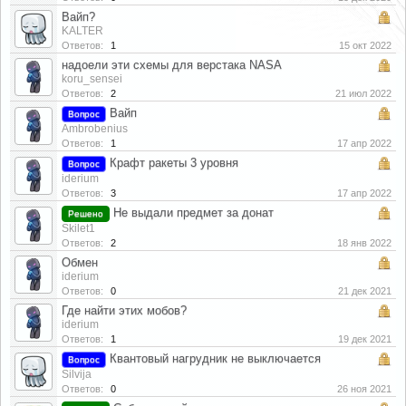
Вайп?
KALTER
Ответов:
1
15 окт 2022
надоели эти схемы для верстака NASA
koru_sensei
Ответов:
2
21 июл 2022
Вайп
Вопрос
Ambrobenius
Ответов:
1
17 апр 2022
Крафт ракеты 3 уровня
Вопрос
iderium
Ответов:
3
17 апр 2022
Не выдали предмет за донат
Решено
Skilet1
Ответов:
2
18 янв 2022
Обмен
iderium
Ответов:
0
21 дек 2021
Где найти этих мобов?
iderium
Ответов:
1
19 дек 2021
Квантовый нагрудник не выключается
Вопрос
Silvija
Ответов:
0
26 ноя 2021