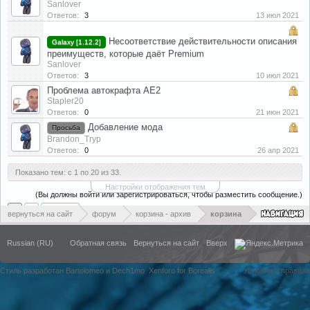
Sanlover
Ответов:
3
13 июл 2021
Несоответствие действительности описания
Galaxy [1.12.2]
преимуществ, которые даёт Premium
Sanlover
Ответов:
3
10 июл 2021
Проблема автокрафта AE2
Stapler20
Ответов:
0
21 июн 2021
Добавление мода
Просьба
Brandon_Tryp
Ответов:
0
26 апр 2021
Показано тем: с 1 по 20 из 33.
Настройки отображения тем
(Вы должны войти или зарегистрироваться, чтобы разместить сообщение.)
1
2
Вперёд >
вернуться на сайт
форум
корзина - архив
корзина
Russian (RU)
Обратная связь
Вернуться на сайт
Вверх
Стиль разработан Bartolomeo и Dech1mo
Xenforo for Borealis
Условия и правила