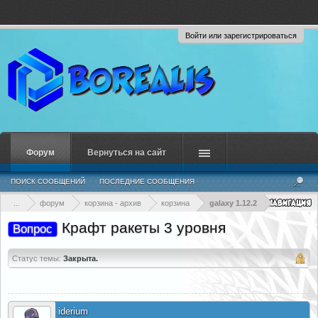
Войти или зарегистрироваться
Форум
Вернуться на сайт
ПОИСК СООБЩЕНИЙ
ПОСЛЕДНИЕ СООБЩЕНИЯ
...
форум
корзина - архив
корзина
galaxy 1.12.2
Крафт ракеты 3 уровня
Вопрос
Статус темы:
Закрыта.
iderium