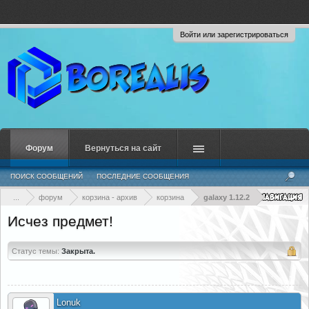
Войти или зарегистрироваться
Форум
Вернуться на сайт
ПОИСК СООБЩЕНИЙ
ПОСЛЕДНИЕ СООБЩЕНИЯ
...
форум
корзина - архив
корзина
galaxy 1.12.2
Исчез предмет!
Статус темы:
Закрыта.
Lonuk