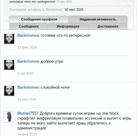
готовим что-то интересное
23 фев 2026
Последняя активность Bartolomeo:
30 июл 2026
Сообщения профиля
Недавняя активность
Сообщения
Информация
Достижения
Bartolomeo
готовим что-то интересное
23 фев 2026
Bartolomeo
доброе утро
6 авг 2025
Bartolomeo
спокойной ночи
29 июл 2025
Mstitel7557
Доброго времени суток играю на one block
скрафтил мифриловую плавильню эссенсый и вылет с игры.
теперь не могу зайти вылетает краш обратитесь к
одминистрации
24 фев 2025