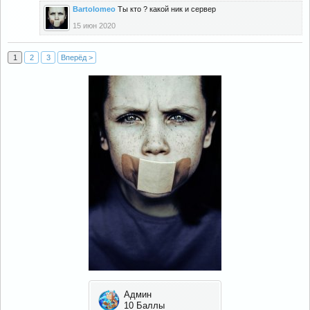
Bartolomeo
Ты кто ? какой ник и сервер
15 июн 2020
1
2
3
Вперёд >
Админ
10 Баллы