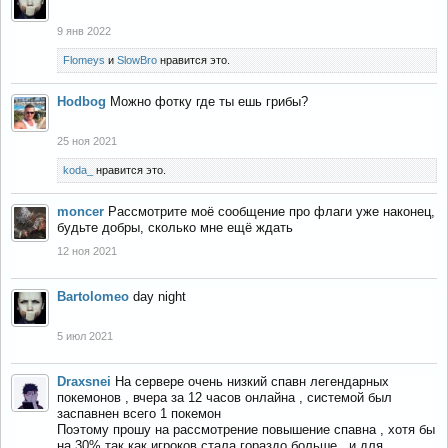
9 янв 2022
Flomeys
и
SlowBro
нравится это.
Hodbog
Можно фотку где ты ешь грибы?
25 ноя 2021
koda_
нравится это.
moncer
Рассмотрите моё сообщение про флаги уже наконец,
будьте добры, сколько мне ещё ждать
12 ноя 2021
Bartolomeo
day night
5 июл 2021
Draxsnei
На сервере очень низкий спавн легендарных
покемонов , вчера за 12 часов онлайна , системой был
заспавнен всего 1 покемон
Поэтому прошу на рассмотрение повышение спавна , хотя бы
на 30% так как игроков стала гораздо больше , и для