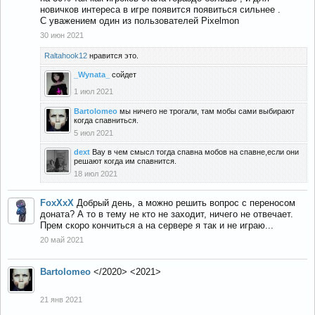
новичков интереса в игре появится появиться сильнее .
С уважением один из пользователей Pixelmon
30 июн 2021
Raltahook12
нравится это.
_Wynata_
сойдет
1 июл 2021
Bartolomeo
мы ничего не трогали, там мобы сами выбирают
когда спавниться.
5 июл 2021
dext
Вау в чем смысл тогда спавна мобов на спавне,если они
решают когда им спавнится.
18 июл 2021
FoxXxX
Добрый день, а можно решить вопрос с переносом
доната? А то в тему не кто не заходит, ничего не отвечает.
Прем скоро кончиться а на сервере я так и не играю...
20 май 2021
Bartolomeo
</2020> <2021>
21 янв 2021