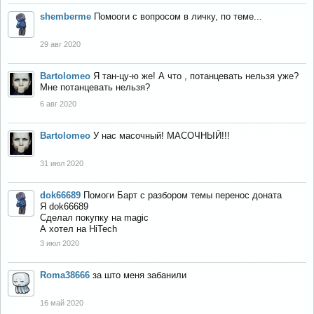
shemberme
Помооги с вопросом в личку, по теме...
29 авг 2020
Bartolomeo
Я тан-цу-ю же! А что , потанцевать нельзя уже?
Мне потанцевать нельзя?
6 авг 2020
Bartolomeo
У нас масочный! МАСОЧНЫЙ!!!
31 июл 2020
dok66689
Помоги Барт с разбором темы перенос доната
Я dok66689
Сделал покупку на magic
А хотел на HiTech
3 июл 2020
Roma38666
за што меня забанили
16 май 2020