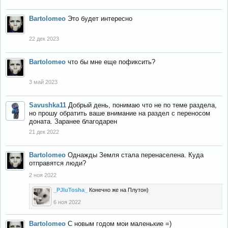
Bartolomeo
Это будет интересно
22 дек 2023
Bartolomeo
что бы мне еще пофиксить?
3 май 2023
Savushka11
Добрый день, понимаю что не по теме раздела,
но прошу обратить ваше внимание на раздел с переносом
доната. Заранее благодарен
21 дек 2022
Bartolomeo
Однажды Земля стала перенаселена. Куда
отправятся люди?
2 ноя 2022
_PJluTosha_
Конечно же на Плутон)
6 ноя 2022
Bartolomeo
С новым годом мои маленькие =)