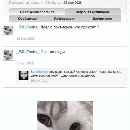
Последняя активность _PJluTosha_:
28 июн 2026
Сообщения профиля
Недавняя активность
Сообщения
Информация
Достижения
_PJluTosha_
Ловлю покемонов, кто приютит ?
28 июн 2026
_PJluTosha_
Геи - не люди.
31 авг 2021
Bartolomeo
осуждаю. каждый человек имеет право на жизнь,
даже если он любит однополые отношения.
16 сен 2021