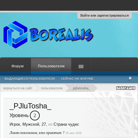
Войти или зарегистрироваться
Форум
Пользователи
ВЫДАЮЩИЕСЯ ПОЛЬЗОВАТЕЛИ
СЕЙЧАС НА ФОРУМЕ
НЕДАВНЯЯ АКТИВНОСТЬ
НОВЫЕ СООБЩЕНИЯ ПРОФИЛЯ
вернуться на сайт
пользователи
_pjlutosha_
_PJluTosha_
Уровень
2
Игрок
, Мужской, 27,
из
Страна чудес
Ловлю покемонов, кто приютит ?
28 июн 2026