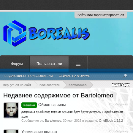
Войти или зарегистрироваться
Форум
Пользователи
ВЫДАЮЩИЕСЯ ПОЛЬЗОВАТЕЛИ
СЕЙЧАС НА ФОРУМЕ
НЕДАВНЯЯ АКТИВНОСТЬ
НОВЫЕ СООБЩЕНИЯ ПРОФИЛЯ
вернуться на сайт
пользователи
bartolomeo
Недавнее содержимое от Bartolomeo
Обман на чипы
Сообщение
Решено
разрешил проблему, игроки вернули друг другу ресурсы и продолжили
игру.
Сообщение от:
Bartolomeo
,
30 июл 2026
в разделе:
OneBlock 1.12.2
Упоминание родных
Сообщение