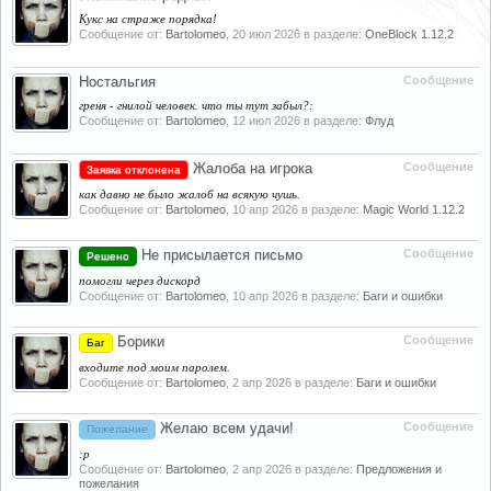
Кукс на страже порядка!
Сообщение от:
Bartolomeo
,
20 июл 2026
в разделе:
OneBlock 1.12.2
Ностальгия
Сообщение
греня - гнилой человек. что ты тут забыл?:
Сообщение от:
Bartolomeo
,
12 июл 2026
в разделе:
Флуд
Жалоба на игрока
Сообщение
Заявка отклонена
как давно не было жалоб на всякую чушь.
Сообщение от:
Bartolomeo
,
10 апр 2026
в разделе:
Magic World 1.12.2
Не присылается письмо
Сообщение
Решено
помогли через дискорд
Сообщение от:
Bartolomeo
,
10 апр 2026
в разделе:
Баги и ошибки
Борики
Сообщение
Баг
входите под моим паролем.
Сообщение от:
Bartolomeo
,
2 апр 2026
в разделе:
Баги и ошибки
Желаю всем удачи!
Сообщение
Пожелание
:p
Сообщение от:
Bartolomeo
,
2 апр 2026
в разделе:
Предложения и
пожелания