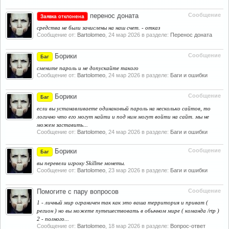
перенос доната
Сообщение
Заявка отклонена
средства не были зачислены на наш счет. - отказ
Сообщение от:
Bartolomeo
,
24 мар 2026
в разделе:
Перенос доната
Борики
Сообщение
Баг
смените пароль и не допускайте такого
Сообщение от:
Bartolomeo
,
24 мар 2026
в разделе:
Баги и ошибки
Борики
Сообщение
Баг
если вы устанавливаете одинаковый пароль на несколько сайтов, то
логично что его могут найти и под ним могут войти на сайт. мы не
можем заставить...
Сообщение от:
Bartolomeo
,
24 мар 2026
в разделе:
Баги и ошибки
Борики
Сообщение
Баг
вы перевели игроку Skillme монеты.
Сообщение от:
Bartolomeo
,
23 мар 2026
в разделе:
Баги и ошибки
Помогите с пару вопросов
Сообщение
1 - личный мир ограничен так как это ваша территория и приват (
регион ) но вы можете путешествовать в обычном мире ( команда /rtp )
2 - полного...
Сообщение от:
Bartolomeo
,
18 мар 2026
в разделе:
Вопрос-ответ