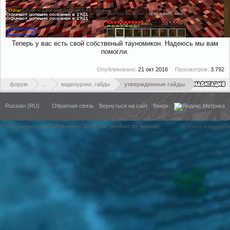
Теперь у вас есть свой собственый тауномикон. Надеюсь мы вам
помогли.
Опубликовано:
21 окт 2016
Просмотров:
3.792
форум
...
видеоуроки, гайды
утвержденные гайды
Russian (RU)
Обратная связь
Вернуться на сайт
Вверх
Стиль разработан Bartolomeo и Dech1mo
Xenforo for Borealis
Условия и правила