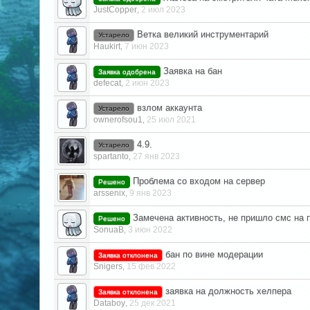
JustCopper
2 июл 2023
,
Ветка великий инструментарий
Устарело
Haukirt
7 июн 2023
,
Заявка на бан
Заявка одобрена
defecat
2 июн 2023
,
взлом аккаунта
Устарело
ownerofsou1
25 июл 2021
,
4.9.
Устарело
spartanto
27 янв 2023
,
Проблема со входом на сервер
Решено
arssenix
9 янв 2023
,
Замечена активность, не пришло смс на 
Решено
SonuaB
3 июн 2022
,
бан по вине модерации
Заявка отклонена
Snigers
15 фев 2022
,
заявка на должность хелпера
Заявка отклонена
Databoy
25 дек 2021
,