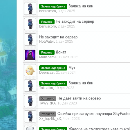
Заявка на бан
Заявка одобрена
bertuscoro
3 дек 2025
,
Не заходит на сервер
Решено
bertuscoro
2 дек 2025
,
Не заходит на сервер
HotWater
1 дек 2025
,
Донат
Решено
MalificentA
12 ноя 2025
,
Мут
Заявка одобрена
Deencast
21 сен 2024
,
Заявка на бан
Заявка одобрена
Toksaika
19 дек 2023
,
Не дает зайти на сервер
Устарело
TAW9RKA
16 дек 2023
,
Ошибка при загрузке лаунчера SkyFactor
Устарело
Xx_top4ik_xX
4 окт 2023
,
Жалоба на смотрителя чата muko
Заявка одобрена