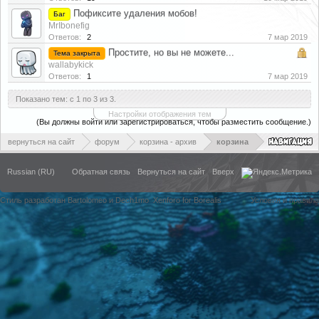
Пофиксите удаления мобов!
Баг
MrIbonefig
Ответов:
2
7 мар 2019
Простите, но вы не можете...
Тема закрыта
wallabykick
Ответов:
1
7 мар 2019
Показано тем: с 1 по 3 из 3.
Настройки отображения тем
(Вы должны войти или зарегистрироваться, чтобы разместить сообщение.)
вернуться на сайт
форум
корзина - архив
корзина
Russian (RU)
Обратная связь
Вернуться на сайт
Вверх
Стиль разработан Bartolomeo и Dech1mo
Xenforo for Borealis
Условия и правила