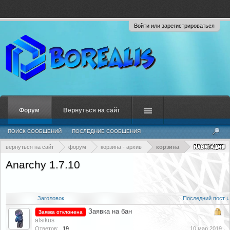
Войти или зарегистрироваться
Форум
Вернуться на сайт
ПОИСК СООБЩЕНИЙ
ПОСЛЕДНИЕ СООБЩЕНИЯ
вернуться на сайт
форум
корзина - архив
корзина
Anarchy 1.7.10
Заголовок
Последний пост ↓
Заявка на бан
Заявка отклонена
alsikus
Ответов:
19
10 мар 2019