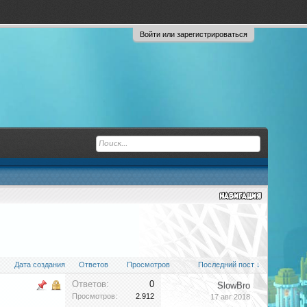
Войти или зарегистрироваться
Дата создания
Ответов
Просмотров
Последний пост ↓
Ответов:
0
SlowBro
Просмотров:
2.912
17 авг 2018