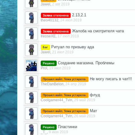
Jawel
2 авг 2019
,
2.13,2.1
Заявка отклонена
theo40132
24 июл 2019
,
Жалоба на смотрителя чата
Заявка отклонена
IreoseXE
17 июл 2019
,
Ритуал по призыву ада
Баг
Jawel
21 июл 2019
,
Создание магазина. Проблемы
Решено
Prol
19 июл 2019
,
Не могу писать в чат!!!
Прошел вайп. Тема устарела.
TheDanBelon
24 апр 2019
,
флуд
Прошел вайп. Тема устарела.
Coolgamer44_Tvin
29 май 2019
,
Мат
Прошел вайп. Тема устарела.
Coolgamer44_Tvin
26 май 2019
,
Пластинки
Решено
_T_
9 июн 2019
,