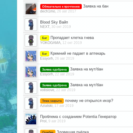
Заявка на бан
Обязательно к прочтению
dech1mo
26 авг 2017
,
Blood Sky Вайп
NEXT
30 окт 2019
,
Пропадает клетка гнева
Баг
YOKOGAMA
12 окт 2019
,
Кремний не падает в аптекарь
Баг
Essyorh
26 авг 2019
,
Заявка на мут/бан
Заявка одобрена
Essyorh
22 авг 2019
,
Заявка на мут/бан
Заявка одобрена
votislove
22 авг 2019
,
почему не открылся ихор?
Тема закрыта
Aziatski
17 авг 2019
,
Проблема с созданием Potentia Генератор
Prol
9 авг 2019
,
Зловещая пчёлка
Ошибка