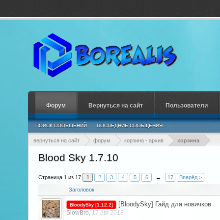
Форум
Вернуться на сайт
Пользователи
ПОИСК СООБЩЕНИЙ
ПОСЛЕДНИЕ СООБЩЕНИЯ
вернуться на сайт
форум
корзина - архив
корзина
Blood Sky 1.7.10
Страница 1 из 17
1
2
3
4
5
6
→
17
Вперёд >
Заголовок
[BloodySky] Гайд для новичков
BloodySky [1.12.2]
SlowBro
17 авг 2018
,