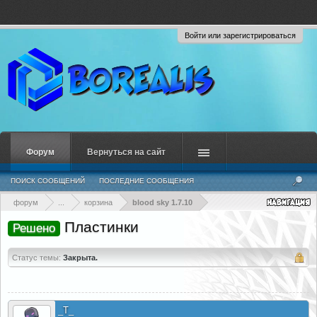
Войти или зарегистрироваться
Форум
Вернуться на сайт
ПОИСК СООБЩЕНИЙ
ПОСЛЕДНИЕ СООБЩЕНИЯ
форум
...
корзина
blood sky 1.7.10
Пластинки
Решено
Статус темы:
Закрыта.
_T_