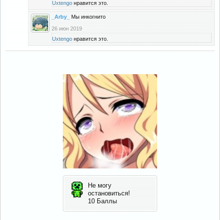
Uxtengo
нравится это.
_Arby_
Мы инкогнито
26 июн 2019
Uxtengo
нравится это.
Не могу
остановиться!
10 Баллы