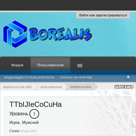
Войти или зарегистрироваться
Форум
Пользователи
ВЫДАЮЩИЕСЯ ПОЛЬЗОВАТЕЛИ
СЕЙЧАС НА ФОРУМЕ
НЕДАВНЯЯ АКТИВНОСТЬ
НОВЫЕ СООБЩЕНИЯ ПРОФИЛЯ
вернуться на сайт
пользователи
ttbijiecocuha
TTbIJIeCoCuHa
Уровень
1
Игрок
, Мужской
Салам
24 июн 2019