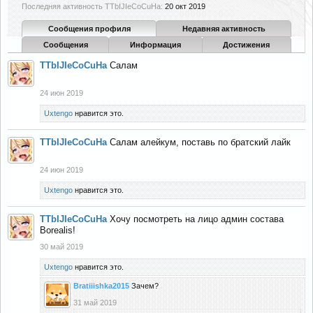
Последняя активность TTbIJIeCoCuHa:
20 окт 2019
Сообщения профиля
Недавняя активность
Сообщения
Информация
Достижения
TTbIJIeCoCuHa
Салам
24 июн 2019
Uxtengo
нравится это.
TTbIJIeCoCuHa
Салам алейкум, поставь по братский лайк
24 июн 2019
Uxtengo
нравится это.
TTbIJIeCoCuHa
Хочу посмотреть на лицо админ состава
Borealis!
30 май 2019
Uxtengo
нравится это.
Bratiiishka2015
Зачем?
31 май 2019