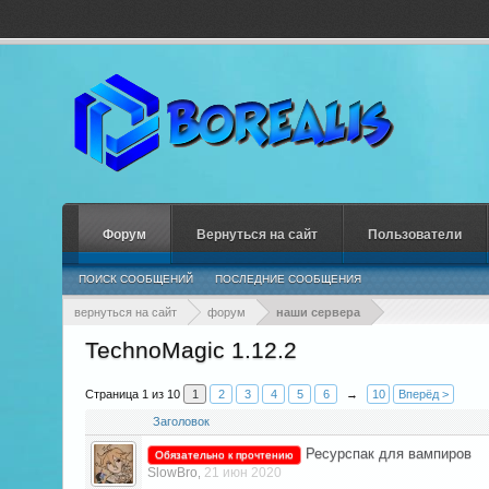
Форум
Вернуться на сайт
Пользователи
ПОИСК СООБЩЕНИЙ
ПОСЛЕДНИЕ СООБЩЕНИЯ
вернуться на сайт
форум
наши сервера
TechnoMagic 1.12.2
Страница 1 из 10
1
2
3
4
5
6
→
10
Вперёд >
Заголовок
Ресурспак для вампиров
Обязательно к прочтению
SlowBro
21 июн 2020
,