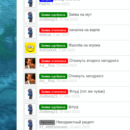
FodiYo
8 сен 2025
,
Заява на мут
Заявка одобрена
Zoidberg23
10 авг 2025
,
качалка на варпе
Заявка отклонена
defecat
3 авг 2025
,
Жалоба на игрока
Заявка одобрена
XxXUaXxX
2 авг 2025
,
Откинуть второго негодного
Заявка отклонена
Ast__Rus
29 июл 2025
,
Откинуть негодного
Заявка одобрена
Ast__Rus
29 июл 2025
,
Флуд (тот же чувак)
Заявка отклонена
Zoidberg23
27 июл 2025
,
флуд
Заявка одобрена
Zoidberg23
26 июл 2025
,
Некорректный рецепт
Просьба
XT_489Eliminator
20 июл 2025
,