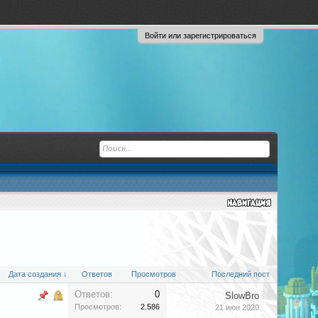
Войти или зарегистрироваться
Дата создания ↓
Ответов
Просмотров
Последний пост
Ответов:
0
SlowBro
Просмотров:
2.586
21 июн 2020