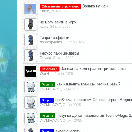
Заявка на бан
Обязательно к прочтению
Shum
28 май 2020
,
не могу зайти в игру
katti1
24 май 2026
,
Тиара граффити
dredesjardins
15 апр 2026
,
Ресурс паки/шейдеры
Devald
31 мар 2026
,
Заявка на хелпера/смотритель чата
Отклонено
Warykid
4 мар 2026
,
как изменить границы регина базы?
Решено
747MIHA747
5 дек 2025
,
проблема с квестом Основы игры - Медов
Вопрос
747MIHA747
7 ноя 2025
,
Покупка донат привилегий TechnoMagic 1.
Решено
747MIHA747
24 окт 2025
,
визер-скелеты
Вопрос