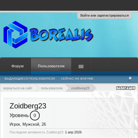
Войти или зарегистрироваться
Форум
Пользователи
ВЫДАЮЩИЕСЯ ПОЛЬЗОВАТЕЛИ
СЕЙЧАС НА ФОРУМЕ
НЕДАВНЯЯ АКТИВНОСТЬ
НОВЫЕ СООБЩЕНИЯ ПРОФИЛЯ
вернуться на сайт
пользователи
zoidberg23
Zoidberg23
Уровень
0
Игрок
, Мужской, 26
Последняя активность Zoidberg23:
1 апр 2026