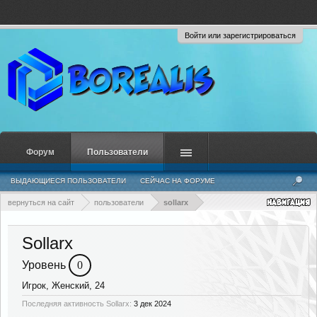
Войти или зарегистрироваться
Форум
Пользователи
ВЫДАЮЩИЕСЯ ПОЛЬЗОВАТЕЛИ
СЕЙЧАС НА ФОРУМЕ
НЕДАВНЯЯ АКТИВНОСТЬ
НОВЫЕ СООБЩЕНИЯ ПРОФИЛЯ
вернуться на сайт
пользователи
sollarx
Sollarx
Уровень
0
Игрок
, Женский, 24
Последняя активность Sollarx:
3 дек 2024