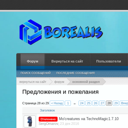
Форум
Вернуться на сайт
Пользователи
ПОИСК СООБЩЕНИЙ
ПОСЛЕДНИЕ СООБЩЕНИЯ
вернуться на сайт
форум
основной раздел
Предложения и пожелания
Страница 28 из 29
< Назад
1
←
24
25
26
27
28
29
Впер
Заголовок
Mo'creatures на TechnoMagic1.7.10
Отклонено
SergOmarov
23 дек 2016
,