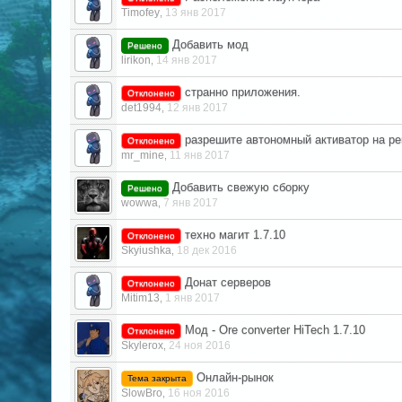
Timofey
13 янв 2017
,
Добавить мод
Решено
lirikon
14 янв 2017
,
странно приложения.
Отклонено
det1994
12 янв 2017
,
разрешите автономный активатор на per
Отклонено
mr_mine
11 янв 2017
,
Добавить свежую сборку
Решено
wowwa
7 янв 2017
,
техно магит 1.7.10
Отклонено
Skyiushka
18 дек 2016
,
Донат серверов
Отклонено
Mitim13
1 янв 2017
,
Мод - Ore converter HiTech 1.7.10
Отклонено
Skylerox
24 ноя 2016
,
Онлайн-рынок
Тема закрыта
SlowBro
16 ноя 2016
,