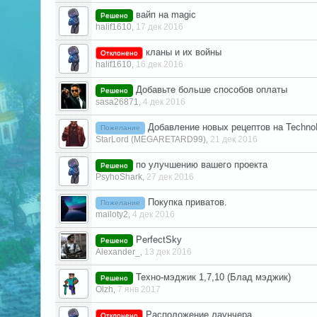
вайп на magic
Решено
halif1610
17 дек 2016
,
кланы и их войны
Отклонено
halif1610
16 дек 2016
,
Добавьте больше способов оплаты
Решено
sasa26871
4 дек 2016
,
Добавление новых рецептов на TechnoM
Пожелание
StarLord (MEGARETARD99)
21 дек 2016
,
по улучшению вашего проекта
Решено
PsyhoShark
27 дек 2016
,
Покупка приватов.
Пожелание
mailoty2
4 дек 2016
,
PerfectSky
Решено
Alexander_
13 дек 2016
,
Техно-мэджик 1,7,10 (Блад мэджик)
Решено
Olzh
7 янв 2017
,
Расположение лаунчера
Отклонено