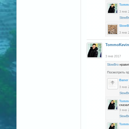
Tomm
3 янв 
SlowB
SlowB
3 янв 
TommoKevin
3 янв 2017
SlowBro
нравит
Посмотреть пр
Baner
3 янв 
SlowB
Tomm
сказал
3 янв 
SlowB
Tomm