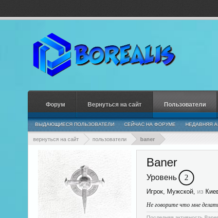
Форум
Вернуться на сайт
Пользователи
ВЫДАЮЩИЕСЯ ПОЛЬЗОВАТЕЛИ
СЕЙЧАС НА ФОРУМЕ
НЕДАВНЯЯ А
вернуться на сайт
пользователи
baner
Baner
Уровень
2
Игрок
, Мужской,
из
Кие
Не говорите что мне делат
Последняя активность Baner