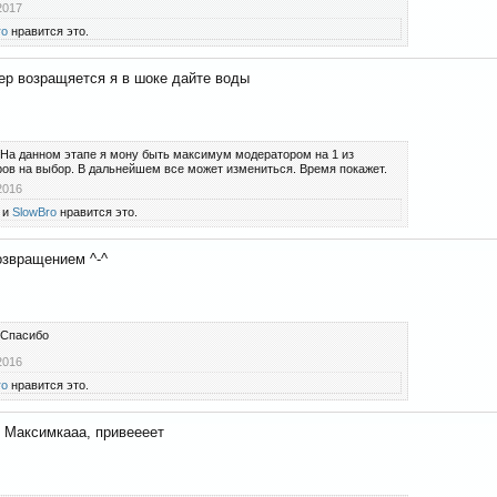
2017
ro
нравится это.
ер возращяется я в шоке дайте воды
На данном этапе я мону быть максимум модератором на 1 из
ов на выбор. В дальнейшем все может измениться. Время покажет.
2016
и
SlowBro
нравится это.
озвращением ^-^
Спасибо
2016
ro
нравится это.
Максимкааа, привеееет