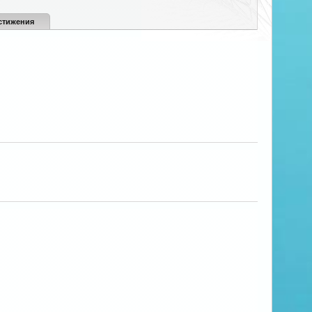
стижения
Pegasus
Happy_Skull
morgik