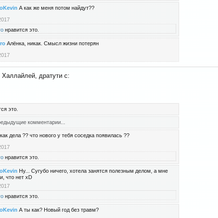
oKevin
А как же меня потом найдут??
2017
ro
нравится это.
ro
Алёнка, никак. Смысл жизни потерян
2017
Халлайлей, дратути с:
ся это.
едыдущие комментарии...
как дела ?? что нового у тебя соседка появилась ??
2017
ro
нравится это.
oKevin
Ну... Сугубо ничего, хотела занятся полезным делом, а мне
и, что нет xD
2017
ro
нравится это.
oKevin
А ты как? Новый год без травм?