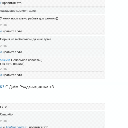
r
нравится это.
едыдущие комментарии...
У меня нормально работа дом ремонт))
 2016
ro
нравится это.
Сори я на мобильном да и не дома
 2016
ro
нравится это.
oKevin
Печальная новость:(
в вк хоть пошли )
 2016
ro
нравится это.
eK3
С Днём Рождения,няшка <3
 это.
Спасибо
 2016
ro
и
AnaNastyaKeK3
нравится это.