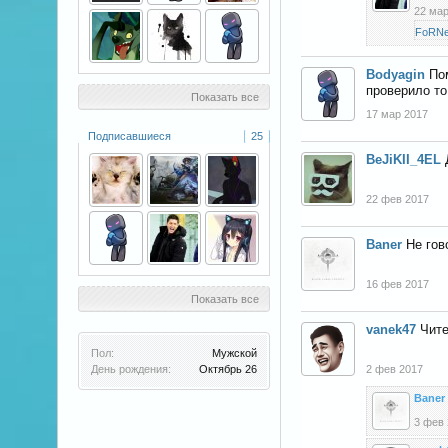
22 мар
FoRN
Bodyagin
По
проверило то
Показать все
17 мар 2017
Подписавшиеся
25
BeJiKII_4EL
22 фев 2017
Baner
Не гов
16 фев 2017
Показать все
vanek47
Чите
Пол:
Мужской
День рождения:
Октябрь 26
2 фев 2017
Baner
3 фев