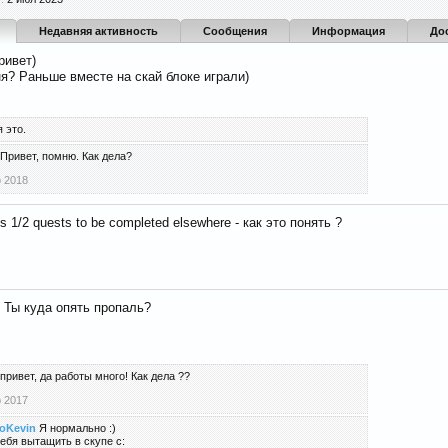
Недавняя активность
Сообщения
Информация
До
ривет)
? Раньше вместе на скай блоке играли)
 это.
Привет, помню. Как дела?
 2018
es 1/2 quests to be completed elsewhere - как это понять ?
Ты куда опять пропаль?
привет, да работы много! Как дела ??
 2017
oKevin
Я нормально :)
ебя вытащить в скупе с: