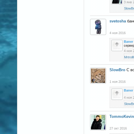
3 янв 
SlowB
svetosha
бан
4 ноя 2016
Baner
сервер
4 ноя 
Mrtrolll
SlowBro
С в
1 ноя 2016
Baner
4 ноя 
SlowB
TommoKevin
27 окт 2016