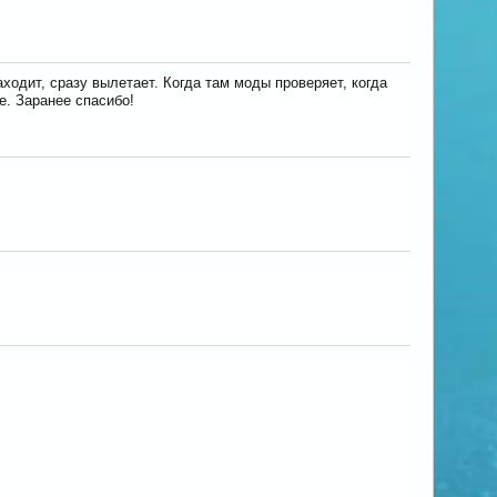
nike22511
Death_CatHD
Gvalin
ходит, сразу вылетает. Когда там моды проверяет, когда
е. Заранее спасибо!
Frostbol02
Pyd100
NeboWolf
gorillaz
TommoKevin
AnaNastyaKeK3