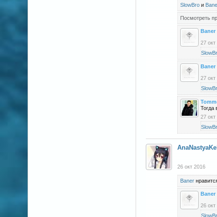
SlowBro
и
Bane
Посмотреть пр
Baner
27 окт
SlowB
Baner
27 окт
SlowB
Tomm
Тогда 
27 окт
SlowB
AnaNastyaK
26 окт 2016
Baner
нравится
Baner
26 окт
SlowB