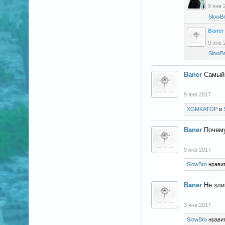
9 янв 
SlowB
Baner
9 янв 
SlowB
Baner
Самый 
9 янв 2017
XOMKATOP
и
Baner
Почему
9 янв 2017
SlowBro
нравит
Baner
Не зли
3 янв 2017
SlowBro
нравит