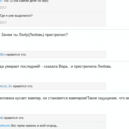
47
Ты! :D (на самом деле ты про)
 2017
Где я уже выделился?
 2017
Зачем ты Любу(Любовь) пристрелил?
wBro
нравится это.
а умирает последней! - сказала Вера.. и пристрелила Любовь
ecel_Xx
нравится это.
еловека кусает вампир, он становится вампиром!Такое ощущение, что мн
ld
нравится это.
oKevin
Вот прям камень в мой огород...