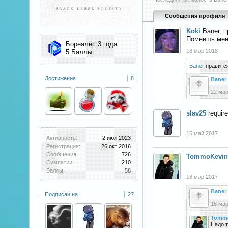
Сообщения профиля
Koki
Baner, п
Помнишь меня
Бореалис 3 года
18 мар 2018
5 Баллы
Baner
нравится
Достижения
8
Baner
22 мар
slav25
requir
15 май 2017
Активность:
2 июл 2023
Регистрация:
26 окт 2016
Сообщения:
726
TommoKevin
Симпатии:
210
Баллы:
58
18 мар 2017
Baner
Подписан на
27
18 мар
Tomm
Надо т