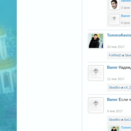
vanek
3 фев
Baner
8 фев
TommoKevin
20 янв 2017
FoRNeD
и
Slo
Baner
Надежд
12 янв 2017
SlowBro
и
xX_D
Baner
Если ч
9 янв 2017
SlowBro
и
SoCo
Tomm