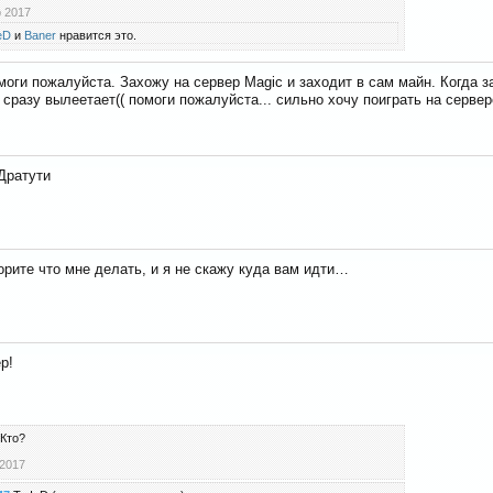
 2017
eD
и
Baner
нравится это.
моги пожалуйста. Захожу на сервер Magic и заходит в сам майн. Когда за
 сразу вылеетает(( помоги пожалуйста... сильно хочу поиграть на сервер
Дратути
орите что мне делать, и я не скажу куда вам идти…
р!
Кто?
 2017