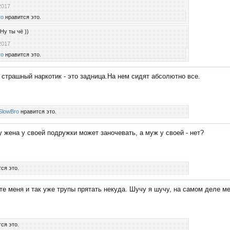
2017
ro
нравится это.
Ну ты чё ))
2017
ro
нравится это.
страшный наркотик - это задница.На нем сидят абсолютно все.
SlowBro
нравится это.
 жена у своей подружки может заночевать, а муж у своей - нет?
ся это.
те меня и так уже трупы прятать некуда. Шучу я шучу, на самом деле ме
ся это.