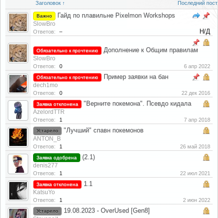
Заголовок ↑
Последний пост
Гайд по плавильне Pixelmon Workshops
Важно
SlowBro
Н/Д
Ответов:
–
Дополнение к Общим правилам
Обязательно к прочтению
SlowBro
Ответов:
0
6 апр 2022
Пример заявки на бан
Обязательно к прочтению
dech1mo
Ответов:
0
22 дек 2016
"Верните покемона". Псевдо кидала
Заявка отклонена
AzelordTTR
Ответов:
1
7 апр 2018
"Лучший" спавн покемонов
Устарело
ANTON_B
Ответов:
1
26 май 2018
(2.1)
Заявка одобрена
denis277
Ответов:
1
22 июл 2021
1.1
Заявка отклонена
KatsuYo
Ответов:
1
2 июн 2022
19.08.2023 - OverUsed [Gen8]
Устарело