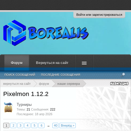
Войти или зарегистрироваться
Форум
Вернуться на сайт
ПОИСК СООБЩЕНИЙ
ПОСЛЕДНИЕ СООБЩЕНИЯ
вернуться на сайт
форум
наши сервера
Pixelmon 1.12.2
Турниры
Темы:
21
Сообщения:
222
18 апр 2026
1
2
3
4
5
6
→
40
Вперёд >