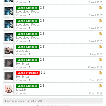
Ответов:
2
8 май 2020
2.1
Заявка одобрена
Lyoublyou_Poest
Ответов:
5
8 май 2020
2.1
Заявка одобрена
Lyoublyou_Poest
Ответов:
1
8 май 2020
2.1
Заявка одобрена
Lyoublyou_Poest
Ответов:
1
8 май 2020
2.1
Заявка одобрена
alexvostok
Ответов:
1
5 апр 2020
2.1
Заявка одобрена
HellScream_
Ответов:
2
28 мар 2021
2.1
Заявка отклонена
HellScream_
Ответов:
7
8 окт 2020
2.1
Заявка одобрена
fed2124
Ответов:
4
22 окт 2021
Показано тем: с 1 по 20 из 794.