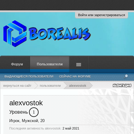
Войти или зарегистрироваться
Форум
Пользователи
ВЫДАЮЩИЕСЯ ПОЛЬЗОВАТЕЛИ
СЕЙЧАС НА ФОРУМЕ
НЕДАВНЯЯ АКТИВНОСТЬ
НОВЫЕ СООБЩЕНИЯ ПРОФИЛЯ
вернуться на сайт
пользователи
alexvostok
alexvostok
Уровень
1
Игрок
, Мужской, 20
Последняя активность alexvostok:
2 май 2021