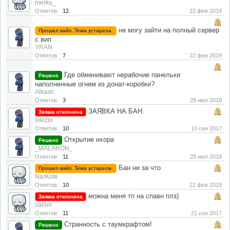
merku_
Ответов:
12
22 фев 2019
не могу зайти на полный сервер
Прошел вайп. Тема устарела.
с вип
YRAN
Ответов:
7
22 фев 2019
Где обменивают нерабочие панельки
Решено
наполненные огнем из донат-коробки?
Alkash
Ответов:
3
28 июл 2018
ЗАЯВКА НА БАН.
Заявка отклонена
lokizlo
Ответов:
10
10 сен 2017
Открытие ихора
Решено
_MALARON_
Ответов:
11
28 июл 2018
Бан ни за что
Прошел вайп. Тема устарела.
NarKote
Ответов:
10
22 фев 2019
можна меня тп на спавн плз)
Заявка отклонена
zalom
Ответов:
11
21 сен 2017
Странность с таумкрафтом!
Решено