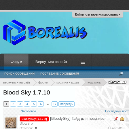
Войти или зарегистрироваться
Форум
Вернуться на сайт
ПОИСК СООБЩЕНИЙ
ПОСЛЕДНИЕ СООБЩЕНИЯ
вернуться на сайт
форум
корзина - архив
корзина
Blood Sky 1.7.10
1
2
3
4
5
6
→
17
Вперёд >
Заголовок
Последний пост
[BloodySky] Гайд для новичков
BloodySky [1.12.2]
SlowBro
Ответов:
0
17 авг 2018