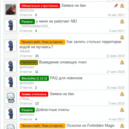
Заявка на бан
Обязательно к прочтению
dech1mo
Ответов:
0
26 авг 2017
у меня не работает NEI
Решено
_505DarkMan505_
Ответов:
4
3 ноя 2017
Как залить столько территории
Прошел вайп. Тема устарела.
водой не мучаясь?
Alkash
Ответов:
15
22 фев 2019
Выведение зловещих пчел
Одобрено
geniusan
Ответов:
11
27 июл 2018
FAQ для новичков
BloodySky [1.12.2]
geniusan
Ответов:
2
25 мар 2018
Заявка на бан
Заявка отклонена
yTkaa__
Ответов:
13
7 июл 2018
Доблестные пчелы
Решено
geniusan
Ответов:
4
4 ноя 2017
Осколки из Forbidden Magic
Прошел вайп. Тема устарела.