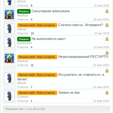
IvIUori
Ответов:
8
15 янв 2018
Сингулярная жемчужина
Решено
Maykop
Ответов:
4
28 июл 2018
Слетели квесты. Исправите?
Прошел вайп. Тема устарела.
Alkash
Ответов:
10
10 авг 2018
Не выполняется квест
Решено
danik4343
Ответов:
4
15 янв 2018
Незапланированный РЕСТАРТ!!!
Прошел вайп. Тема устарела.
Maykop
Ответов:
11
22 фев 2019
Иссушитель не спавниться, а
Прошел вайп. Тема устарела.
багает.
Alkash
Ответов:
7
22 фев 2019
Заявка на бан
Прошел вайп. Тема устарела.
DJames
Ответов:
1
22 фев 2019
Показано тем: с 1 по 20 из 322.