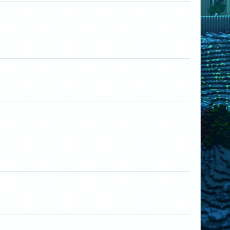
Kirito0022
STATIK228
abaga
ilya_01032003
STATIK228
DagonLord
ANTON_B
Beto