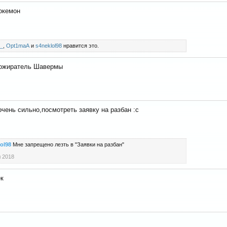
окемон
_
,
Opt1maA
и
s4neklol98
нравится это.
ожиратель Шавермы
чень сильно,посмотреть заявку на разбан :с
ol98
Мне запрещено лезть в "Заявки на разбан"
 2018
ек