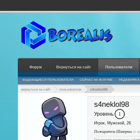
Форум
Вернуться на сайт
Пользователи
ВЫДАЮЩИЕСЯ ПОЛЬЗОВАТЕЛИ
СЕЙЧАС НА ФОРУМЕ
НЕДАВНЯЯ А
вернуться на сайт
пользователи
s4neklol98
s4neklol98
Уровень
1
Игрок
, Мужской, 26
Пожиратель Шавермы
16 де
Последняя активность s4nekl