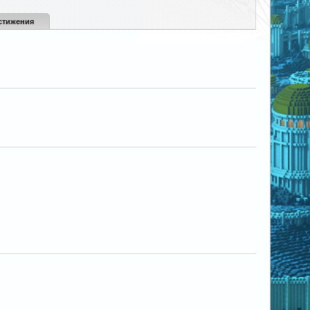
стижения
abaga
Beto
ANTON_B