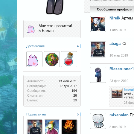
Сообщения профиля
Nireik
Артем 
Мне это нравится!
1 апр 2019
5 Баллы
abaga
<3
Достижения
4
10 мар 2019
Blazerunner
23 фев 2019
Активность:
13 июн 2021
Регистрация:
17 дек 2017
Imprai
Сообщения:
194
дней ,
Симпатии:
26
четвер
Баллы:
29
23 фе
Подписан на
5
mixanalan
Пр
8 янв 2019