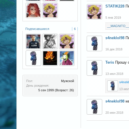
STATIK228
П
5 янв 2019
__MAGNITO__
Подписавшиеся
6
s4neklol98
П
16 дек 2018
Teris
Прошу о
13 июл 2018
Пол:
Мужской
s4nekl
День рождения:
13 июл
5 сен 1999
(Возраст: 26)
s4neklol98
к
20 июн 2018