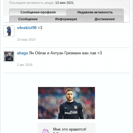
Последняя активность abaga:
13 июн 2021
Сообщения профиля
Недавняя активность
Сообщения
Информация
Достижения
s4neklol98
<3
10 мар 2019
abaga
Ян Облак и Антуан Гризманн ван лав <3
2 авг 2018
Мне это нравится!