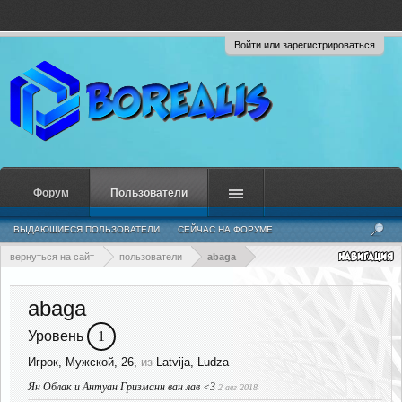
Войти или зарегистрироваться
Форум
Пользователи
ВЫДАЮЩИЕСЯ ПОЛЬЗОВАТЕЛИ
СЕЙЧАС НА ФОРУМЕ
НЕДАВНЯЯ АКТИВНОСТЬ
НОВЫЕ СООБЩЕНИЯ ПРОФИЛЯ
вернуться на сайт
пользователи
abaga
abaga
Уровень
1
Игрок
, Мужской, 26,
из
Latvija, Ludza
Ян Облак и Антуан Гризманн ван лав <3
2 авг 2018