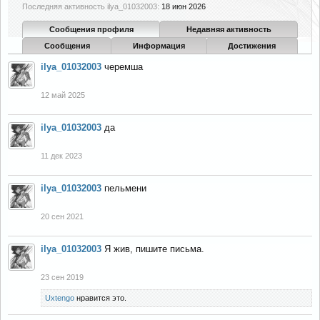
Последняя активность ilya_01032003:
18 июн 2026
Сообщения профиля
Недавняя активность
Сообщения
Информация
Достижения
ilya_01032003
черемша
12 май 2025
ilya_01032003
да
11 дек 2023
ilya_01032003
пельмени
20 сен 2021
ilya_01032003
Я жив, пишите письма.
23 сен 2019
Uxtengo
нравится это.