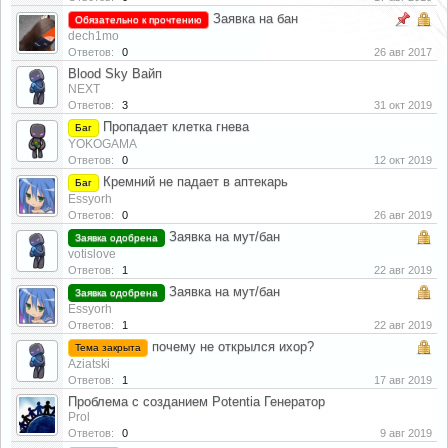
Заявка на бан
Обязательно к прочтению
dech1mo
Ответов:
0
26 авг 2017
Blood Sky Вайп
NEXT
Ответов:
3
31 окт 2019
Пропадает клетка гнева
Баг
YOKOGAMA
Ответов:
0
12 окт 2019
Кремний не падает в аптекарь
Баг
Essyorh
Ответов:
0
26 авг 2019
Заявка на мут/бан
Заявка одобрена
votislove
Ответов:
1
22 авг 2019
Заявка на мут/бан
Заявка одобрена
Essyorh
Ответов:
1
22 авг 2019
почему не открылся ихор?
Тема закрыта
Aziatski
Ответов:
1
17 авг 2019
Проблема с созданием Potentia Генератор
Prol
Ответов:
0
9 авг 2019