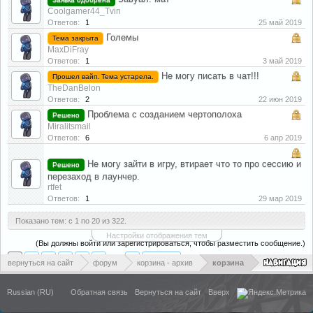
Coolgamer44_Tvin
Ответов:
1
25 май 2019
Големы
Тема закрыта
MaxDiFray
Ответов:
1
3 май 2019
Не могу писать в чат!!!
Прошел вайп. Тема устарела.
TheDanBelon
Ответов:
2
22 июн 2019
Проблема с созданием чертополоха
Решено
Miralitsmail
Ответов:
6
6 апр 2019
Не могу зайти в игру, втирает что то про сессию и
Решено
перезаход в лаунчер.
rtfet
Ответов:
1
29 мар 2019
Показано тем: с 1 по 20 из 322.
Настройки отображения тем
(Вы должны войти или зарегистрироваться, чтобы разместить сообщение.)
1
2
3
4
5
6
→
17
Вперёд >
вернуться на сайт
форум
корзина - архив
корзина
Russian (RU)
Обратная связь
Вернуться на сайт
Вверх