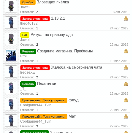
Зловещая пчёлка
Ошибка
Jawel
Ответов:
2
3 авг 2019
2.13,2.1
Заявка отклонена
theo40132
Ответов:
1
24 июл 2019
Ритуал по призыву ада
Баг
Jawel
Ответов:
2
22 июл 2019
Создание магазина. Проблемы
Решено
Prol
Ответов:
1
19 июл 2019
Жалоба на смотрителя чата
Заявка отклонена
IreoseXE
Ответов:
2
24 июл 2019
Пластинки
Решено
_T_
Ответов:
1
12 июн 2019
флуд
Прошел вайп. Тема устарела.
Coolgamer44_Tvin
Ответов:
1
22 июн 2019
Мат
Прошел вайп. Тема устарела.
Coolgamer44_Tvin
Ответов:
3
22 июн 2019
Завуал. мат
Заявка одобрена