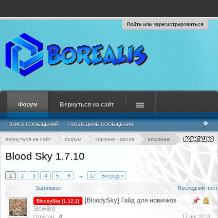
Войти или зарегистрироваться
Форум
Вернуться на сайт
ПОИСК СООБЩЕНИЙ
ПОСЛЕДНИЕ СООБЩЕНИЯ
вернуться на сайт
форум
корзина - архив
корзина
Blood Sky 1.7.10
1
2
3
4
5
6
→
17
Вперёд >
Заголовок
Последний пост
[BloodySky] Гайд для новичков
BloodySky [1.12.2]
SlowBro
Ответов:
0
17 авг 2018