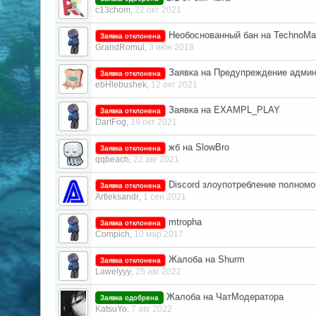
c13chom
22 окт 2021
,
Необоснованный бан на TechnoMag
Заявка отклонена
GrandRomul
3 июн 2018
,
Заявка на Предупреждение админ
Заявка отклонена
ebHlebushek
12 окт 2021
,
Заявка на EXAMPL_PLAY
Заявка отклонена
DartFog
19 окт 2021
,
жб на SlowBro
Заявка отклонена
qqbeach
22 авг 2021
,
Discord злоупотребление полном
Заявка отклонена
Artleksandr
1 сен 2021
,
mtropha
Заявка отклонена
Compich
10 мар 2017
,
Жалоба на Shurm
Заявка отклонена
Lawelyyy
25 авг 2022
,
Жалоба на ЧатМодератора
Заявка одобрена
KatsuYo
7 авг 2022
,