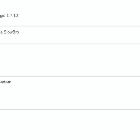
ic 1.7.10
а SlowBro
очиями