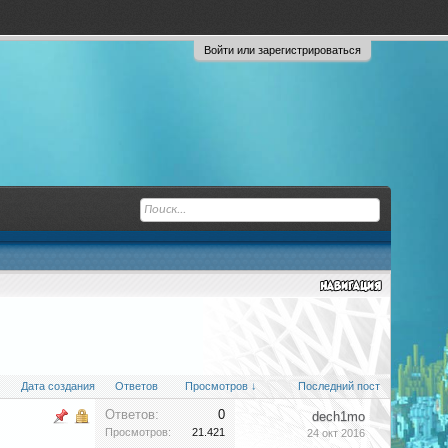
Войти или зарегистрироваться
Дата создания
Ответов
Просмотров ↓
Последний пост
Ответов:
0
dech1mo
Просмотров:
21.421
24 окт 2016