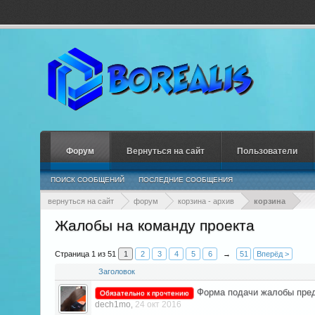
Форум
Вернуться на сайт
Пользователи
ПОИСК СООБЩЕНИЙ
ПОСЛЕДНИЕ СООБЩЕНИЯ
вернуться на сайт
форум
корзина - архив
корзина
Жалобы на команду проекта
Страница 1 из 51
1
2
3
4
5
6
→
51
Вперёд >
Заголовок
Форма подачи жалобы пред
Обязательно к прочтению
dech1mo
24 окт 2016
,