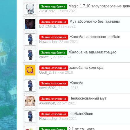
Magic 1.7.10 злоупотребление дов
Заявка одобрена
AlexCatze
17 сен 2021
,
Мут абсолютно без причины
Заявка отклонена
BOTxMIKE
3 сен 2021
,
Жалоба на персонал.IceRain
Заявка отклонена
Hewausher
23 авг 2021
,
Жалоба на администрацию
Заявка одобрена
crewYT
27 авг 2021
,
жалоба на хэлпера
Заявка отклонена
QedI_2
18 июн 2018
,
Жалоба
Заявка отклонена
edwin5921
24 ноя 2016
,
Необоснованный мут
Заявка отклонена
Aworingef
22 окт 2021
,
IceRain/Shum
Заявка отклонена
Hewausher
3 сен 2021
,
2.1 от см. чата
Заявка одобрена