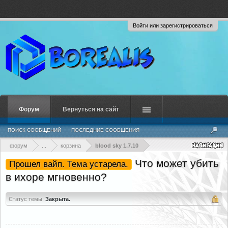
Войти или зарегистрироваться
Форум
Вернуться на сайт
ПОИСК СООБЩЕНИЙ
ПОСЛЕДНИЕ СООБЩЕНИЯ
форум
...
корзина
blood sky 1.7.10
Что может убить
Прошел вайп. Тема устарела.
в ихоре мгновенно?
Статус темы:
Закрыта.