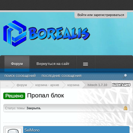
Войти или зарегистрироваться
Форум
Вернуться на сайт
ПОИСК СООБЩЕНИЙ
ПОСЛЕДНИЕ СООБЩЕНИЯ
...
форум
корзина - архив
корзина
hitech 1.7.10
Пропал блок
Решено
Статус темы:
Закрыта.
SelMono