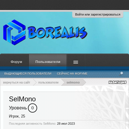
Войти или зарегистрироваться
Форум
Пользователи
ВЫДАЮЩИЕСЯ ПОЛЬЗОВАТЕЛИ
СЕЙЧАС НА ФОРУМЕ
НЕДАВНЯЯ АКТИВНОСТЬ
НОВЫЕ СООБЩЕНИЯ ПРОФИЛЯ
вернуться на сайт
пользователи
selmono
SelMono
Уровень
0
Игрок
, 25
Последняя активность SelMono:
28 июл 2023