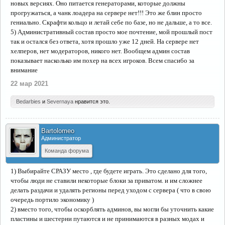
новых версиях. Оно питается генераторами, которые должны
прогружаться, а чанк лоадера на сервере нет!!! Это же блин просто
гениально. Скрафти кольцо и летай себе по базе, но не дальше, а то все.
5) Административный состав просто мое почтение, мой прошлый пост
так и остался без ответа, хотя прошло уже 12 дней. На сервере нет
хелперов, нет модераторов, никого нет. Вообщем админ состав
показывает насколько им похер на всех игроков. Всем спасибо за
внимание
22 мар 2021
Bedarbies
и
Severnaya
нравится это.
Bartolomeo
Администратор
Команда форума
1) Выбирайте СРАЗУ место , где будете играть. Это сделано для того,
чтобы люди не ставили некоторые блоки за приватом. и им сложнее
делать раздачи и удалять регионы перед уходом с сервера ( что в свою
очередь портило экономику )
2) вместо того, чтобы оскорблять админов, вы могли бы уточнить какие
пластины и шестерни путаются и не принимаются в разных модах и