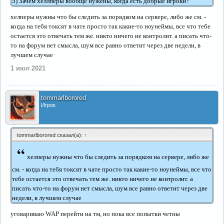
5) Зачем хеллперы вообще нужены, когда есть добрые игроки?
хелперы нужны что бы следить за порядком на сервере, либо же см. -
когда на тебя токсят в чате просто так какие-то ноунеймы, все что тебе
остается это отвечать тем же. никто ничего не контролит. а писать что-
то на форум нет смысла, шум все равно ответит через две недели, в
лучшем случае
1 июл 2021
tommarlborored
Игрок
tommarlborored сказал(а):
↑
“
хелперы нужны что бы следить за порядком на сервере, либо же
см. - когда на тебя токсят в чате просто так какие-то ноунеймы, все что
тебе остается это отвечать тем же. никто ничего не контролит. а
писать что-то на форум нет смысла, шум все равно ответит через две
недели, в лучшем случае
уговариваю WAP перейти на тм, но пока все попытки четны