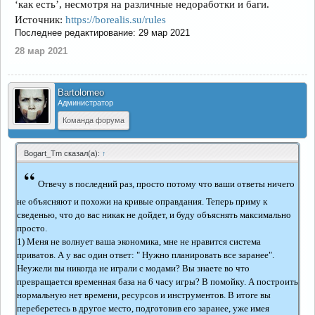
‘как есть’, несмотря на различные недоработки и баги.
Источник:
https://borealis.su/rules
Последнее редактирование:
29 мар 2021
28 мар 2021
Bartolomeo
Администратор
Команда форума
Bogart_Tm сказал(а):
↑
“
Отвечу в последний раз, просто потому что ваши ответы ничего
не объясняют и похожи на кривые оправдания. Теперь приму к
сведенью, что до вас никак не дойдет, и буду объяснять максимально
просто.
1) Меня не волнует ваша экономика, мне не нравится система
приватов. А у вас один ответ: " Нужно планировать все заранее".
Неужели вы никогда не играли с модами? Вы знаете во что
превращается временная база на 6 часу игры? В помойку. А построить
нормальную нет времени, ресурсов и инструментов. В итоге вы
переберетесь в другое место, подготовив его заранее, уже имея