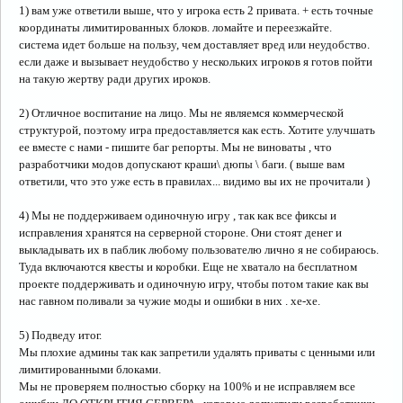
1) вам уже ответили выше, что у игрока есть 2 привата. + есть точные
координаты лимитированных блоков. ломайте и переезжайте.
система идет больше на пользу, чем доставляет вред или неудобство.
если даже и вызывает неудобство у нескольких игроков я готов пойти
на такую жертву ради других ироков.
2) Отличное воспитание на лицо. Мы не являемся коммерческой
структурой, поэтому игра предоставляется как есть. Хотите улучшать
ее вместе с нами - пишите баг репорты. Мы не виноваты , что
разработчики модов допускают краши\ дюпы \ баги. ( выше вам
ответили, что это уже есть в правилах... видимо вы их не прочитали )
4) Мы не поддерживаем одиночную игру , так как все фиксы и
исправления хранятся на серверной стороне. Они стоят денег и
выкладывать их в паблик любому пользователю лично я не собираюсь.
Туда включаются квесты и коробки. Еще не хватало на бесплатном
проекте поддерживать и одиночную игру, чтобы потом такие как вы
нас гавном поливали за чужие моды и ошибки в них . хе-хе.
5) Подведу итог.
Мы плохие админы так как запретили удалять приваты с ценными или
лимитированными блоками.
Мы не проверяем полностью сборку на 100% и не исправляем все