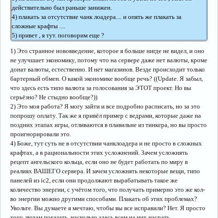
действительно был раньше занижен.
4) плакать за отсутствие чанк лоадера.... и опять же плакать за
сложные крафты ....
5) привет , я тут. поговорим еще ?
1) Это странное нововведение, которое я больше нигде не видел, и оно
не улучшает экономику, потому что на сервере даже нет валюты, кроме
донат валюты, естественно. И нет магазинов. Везде происходит только
бартерный обмен. О какой экономике вообще речь? ((Update. Я забыл,
что здесь есть типо валюта за голосования за ЭТОТ проект. Но вы
серьёзно? Не стыдно вообще?))
2) Это моя работа? Я могу зайти и все подробно расписать, но за это
попрошу оплату. Так же я привёл пример с ведрами, которые даже на
поздних этапах игры, отливаются в плавильне из тинкера, но вы просто
проигнорировали это.
4) Боже, тут суть не в отсутствии чанклоадера и не просто в сложных
крафтах, а в рациональности этих усложнений. Зачем усложнять
рецепт ангельского кольца, если оно не будет работать по миру в
реалиях ВАШЕГО сервера. И зачем усложнять некоторые вещи, типо
панелей из ic2, если они продолжают вырабатывать такое же
количество энергии, с учётом того, что получать примерно это же кол-
во энергии можно другими способами. Плакать об этих проблемах?
Увольте. Вы думаете я мечтаю, чтобы вы все исправили? Нет. Я просто
хочу людам показать, насколько здесь всем на них насрать.