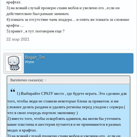
крафтах.
3) на всякий случай проверю спавн мобов и увеличю его , если он
действительно был раньше занижен.
4) плакать за отсутствие чанк лоадера.... и опять же плакать за сложные
крафты ....
5) привет , я тут. поговорим еще ?
22 мар 2021
Bogart_Tm
Игрок
Bartolomeo сказал(а):
↑
“
1) Выбирайте СРАЗУ место , где будете играть. Это сделано для
того, чтобы люди не ставили некоторые блоки за приватом. и им
сложнее делать раздачи и удалять регионы перед уходом с сервера (
что в свою очередь портило экономику )
2) вместо того, чтобы оскорблять админов, вы могли бы уточнить
какие пластины и шестерни путаются и не принимаются в разных
модах и крафтах.
3) на всякий случай проверю спавн мобов и увеличю его , если он