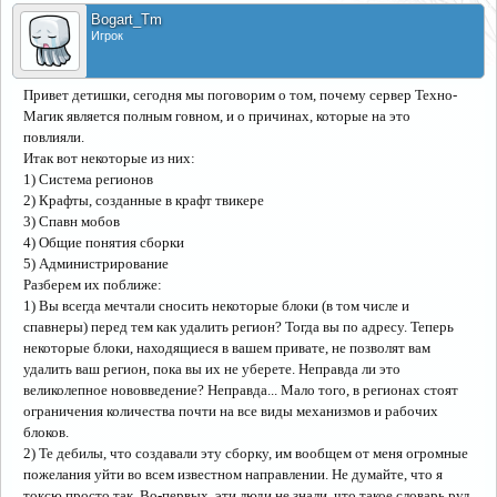
Bogart_Tm
Игрок
Привет детишки, сегодня мы поговорим о том, почему сервер Техно-
Магик является полным говном, и о причинах, которые на это
повлияли.
Итак вот некоторые из них:
1) Система регионов
2) Крафты, созданные в крафт твикере
3) Спавн мобов
4) Общие понятия сборки
5) Администрирование
Разберем их поближе:
1) Вы всегда мечтали сносить некоторые блоки (в том числе и
спавнеры) перед тем как удалить регион? Тогда вы по адресу. Теперь
некоторые блоки, находящиеся в вашем привате, не позволят вам
удалить ваш регион, пока вы их не уберете. Неправда ли это
великолепное нововведение? Неправда... Мало того, в регионах стоят
ограничения количества почти на все виды механизмов и рабочих
блоков.
2) Те дебилы, что создавали эту сборку, им вообщем от меня огромные
пожелания уйти во всем известном направлении. Не думайте, что я
токсю просто так. Во-первых, эти люди не знали, что такое словарь руд,