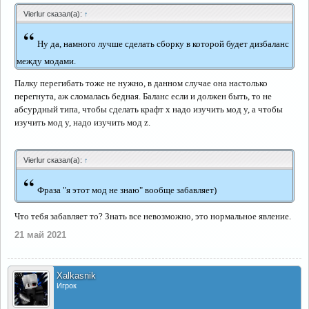
Vierlur сказал(а):
↑
“
Ну да, намного лучше сделать сборку в которой будет дизбаланс
между модами.
Палку перегибать тоже не нужно, в данном случае она настолько
перегнута, аж сломалась бедная. Баланс если и должен быть, то не
абсурдный типа, чтобы сделать крафт x надо изучить мод y, а чтобы
изучить мод y, надо изучить мод z.
Vierlur сказал(а):
↑
“
Фраза "я этот мод не знаю" вообще забавляет)
Что тебя забавляет то? Знать все невозможно, это нормальное явление.
21 май 2021
Xalkasnik
Игрок