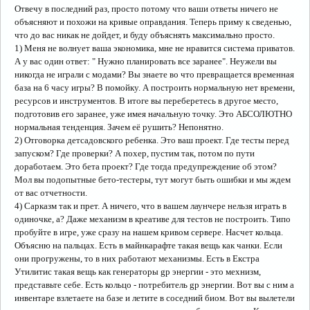
Отвечу в последний раз, просто потому что ваши ответы ничего не
объясняют и похожи на кривые оправдания. Теперь приму к сведенью,
что до вас никак не дойдет, и буду объяснять максимально просто.
1) Меня не волнует ваша экономика, мне не нравится система приватов.
А у вас один ответ: " Нужно планировать все заранее". Неужели вы
никогда не играли с модами? Вы знаете во что превращается временная
база на 6 часу игры? В помойку. А построить нормальную нет времени,
ресурсов и инструментов. В итоге вы переберетесь в другое место,
подготовив его заранее, уже имея начальную точку. Это АБСОЛЮТНО
нормальная тенденция. Зачем её рушить? Непонятно.
2) Отговорка детсадовского ребенка. Это ваш проект. Где тесты перед
запуском? Где проверки? А похер, пустим так, потом по пути
доработаем. Это бета проект? Где тогда предупреждение об этом?
Мол вы подопытные бето-тестеры, тут могут быть ошибки и мы ждем
от вас отчетности.
4) Сарказм так и прет. А ничего, что в вашем лаунчере нельзя играть в
одиночке, а? Даже механизм в креативе для тестов не построить. Типо
пробуйте в игре, уже сразу на нашем кривом сервере. Насчет кольца.
Объясню на пальцах. Есть в майнкарафте такая вещь как чанки. Если
они прогружены, то в них работают механизмы. Есть в Екстра
Утилитис такая вещь как генераторы gp энергии - это мехнизм,
представьте себе. Есть кольцо - потребитель gp энергии. Вот вы с ним а
инвентаре взлетаете на базе и летите в соседний биом. Вот вы вылетели