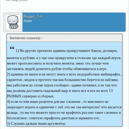
Bogart_Tm
Игрок
Bartolomeo сказал(а):
↑
“
1) На других проектах админы прикручивают баксы, доллары,
монеты к рублям. а у нас она прикручена к голосам. где каждый игрок
может проголосовать и получить монеты. имхо это лучше чем
заставлять людей донатить рубли чтобы обмениваться в игре.
2) админы не ванги и не могут знать о всех недоработках майнкрафта ,
скриптов , модов и прочего так как большинство берется из паблика.
мы работаем по схеме игрок сообщил - админ починил. а не так что
мы должны доставать гадальный шар и знать все и вся на всех 13
РАЗНЫХ серверах и сборках
4) если те или иные рецепты для вас сложные , то вам никто не
запрещает играть в одиночке с гм1 это же так интересно! что касается
кольца , то вы его можете просто не крафтить раз оно такое сложное и
бесполезное. советую скрафтить джетпак и заряжать его.
5) Слушаю дальше ваши аргументы.