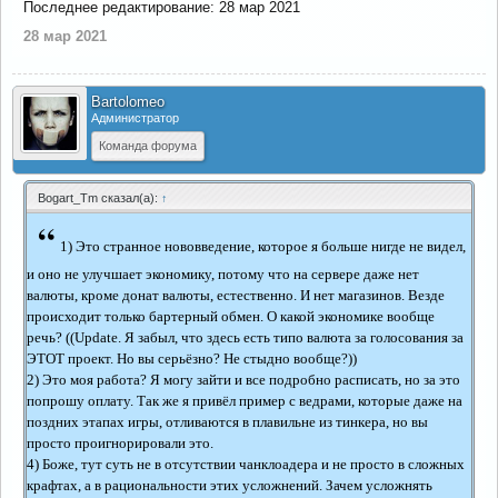
Последнее редактирование:
28 мар 2021
28 мар 2021
Bartolomeo
Администратор
Команда форума
Bogart_Tm сказал(а):
↑
“
1) Это странное нововведение, которое я больше нигде не видел,
и оно не улучшает экономику, потому что на сервере даже нет
валюты, кроме донат валюты, естественно. И нет магазинов. Везде
происходит только бартерный обмен. О какой экономике вообще
речь? ((Update. Я забыл, что здесь есть типо валюта за голосования за
ЭТОТ проект. Но вы серьёзно? Не стыдно вообще?))
2) Это моя работа? Я могу зайти и все подробно расписать, но за это
попрошу оплату. Так же я привёл пример с ведрами, которые даже на
поздних этапах игры, отливаются в плавильне из тинкера, но вы
просто проигнорировали это.
4) Боже, тут суть не в отсутствии чанклоадера и не просто в сложных
крафтах, а в рациональности этих усложнений. Зачем усложнять