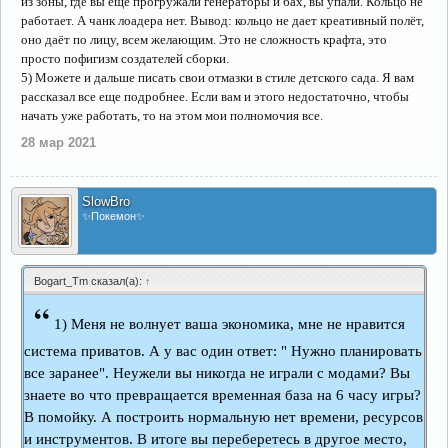
из зоны, где вы еще прогружали генераторы и бах, вы упали. Кольцо не
работает. А чанк лоадера нет. Вывод: кольцо не дает креативный полёт,
оно даёт по лицу, всем желающим. Это не сложность крафта, это
просто пофигизм создателей сборки.
5) Можете и дальше писать свои отмазки в стиле детского сада. Я вам
рассказал все еще подробнее. Если вам и этого недостаточно, чтобы
начать уже работать, то на этом мои полномочия все.
28 мар 2021
SlowBro
✨Покемон✨
Bogart_Tm сказал(а):
↑
“
1) Меня не волнует ваша экономика, мне не нравится
система приватов. А у вас один ответ: " Нужно планировать
все заранее". Неужели вы никогда не играли с модами? Вы
знаете во что превращается временная база на 6 часу игры?
В помойку. А построить нормальную нет времени, ресурсов
и инструментов. В итоге вы переберетесь в другое место,