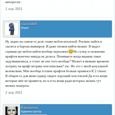
интересен.
1 апр 2021
slavik4469
Игрок
Ну ладно на самом то деле спавн мобов неплохой. Реально найти и
скелета и барона вампиров. И даже гномов найти можно. Я видел
серваки где мобов найти вообще нереально
Но супер усложнение
крафтов конечно никуда не делось. Понимаете когда видишь такое
задумываешься, а стоит ли оно того вообще? Может я меньше времени
потрачу на крафт ветряка чем панельки? хм...Но это с моей казуальной
колокольни. Мне вообще в плане крафтов больше нравился IC2 classic.
В общем то для меня сервер скорее хороший чем плохой.Да есть вещи
которые мне не нравятся, но и есть вещи ради которых можно тут
можно поиграть.
2 апр 2021
Bartolomeo
Администратор