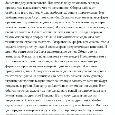
Зашел поддержать человека. Для начала хочу похвалить сервера
прежде чем высказывать что-то негативное. Сборка работает
стабильно и это радует. Моды выбраны хорошие и прикольные. Нет
имблансного дивайн рпг вот спасибо. Серьезно если он есть весь фарм
оружия инструментов сводился к мультитулу божественному и черного
меча(не помню с босса какого-то). И инструменты из остальных модов
были бесполезны. Но вот честно ребята я ни разу не видел хороую
техно магическую сборку. Обычно как магические моды ок а вот
технические страшно смотреть. Открываешь крафты а там на то чтобы
сделать электропечку надо 3 звезды края( преувеличиваю конечно). И
хрен бы с ним если бы была экономика, но ее нет. Обмен это не
экономика. Как купить новым игрока ту же звезду? Предложить тем у
кого они есть что-то что им надо. А что нужно человеку которых
фармит визеров от чувака который 3 дня на сервере? Для этого
придуманы деньги. Продаешь что то за деньги и покупаешь за деньги
то что тебе нужно. Я понимаю что если есть возможность купить у
игроков или вообще в админшопе за игровую валюту то меньше будут
покупать за рубли. Еще хочу добавить на счет смешения модов. Вот
объясните зачем делать так что для крафта вещей из одного мода мне
нужны вещи из другого? Поясню. Вот я хочу сделать штуку из
индастриала. Выясняю что мне нужна штука из драконика. Чтобы
сделать эту штуку из драконика мне нужна штука из ботании. Вопрос-
где порядок в котором я могу комфортно проходить сборку в таком
случае? Я раскопал допустим таум теперь могу спокойно ботанию,