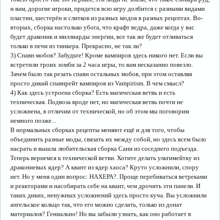
и вам, дорогие игроки, придется всю игру долбится с разными видами
пластин, шестерён и слитков из разных модов в разных рецептах. Во-
вторых, сборка настолько убога, что крафт ведра, даже когда у вас
будет драконик и миллиарды энергии, все так же будет отливаться
только в печи из тинкера. Прекрасно, не так ли?
3) Спавн мобов? Забудьте! Кроме вампиров здесь никого нет. Если вы
встретили троих зомби за 2 часа игры, то вам несказанно повезло.
Зачем было так резать спавн остальных мобов, при этом оставляя
просто дикий спавнрейт вампиров из Vampirism. В чем смысл?
4) Как здесь устроена сборка? Есть магическая ветвь и есть
техническая. Подвоза вроде нет, но магическая ветвь почти не
усложнена, в отличии от технической, но об этом мы поговорим
немного позже...
В нормальных сборках рецепты меняют ещё и для того, чтобы
объединить разные моды, связать их между собой, но здесь всем было
насрать и вышла любительская сборка Сани из соседнего подъезда.
Теперь вернемся к технической ветви. Хотите делать ультимейтку из
дракониевых ядер? А квант из ядер хаоса? Круто усложнили, спору
нет. Но у меня один вопрос: НАХЕРА?. Проще перебиваться ветреками
и реакторами и насобирать себе на квант, чем дрочить эти панели. И
таких диких, ненужных усложнений здесь просто куча. Вы усложнили
ангельское кольцо так, что его можно сделать, только из донат
материалов? Гениально! Но вы забыли узнать, как оно работает в