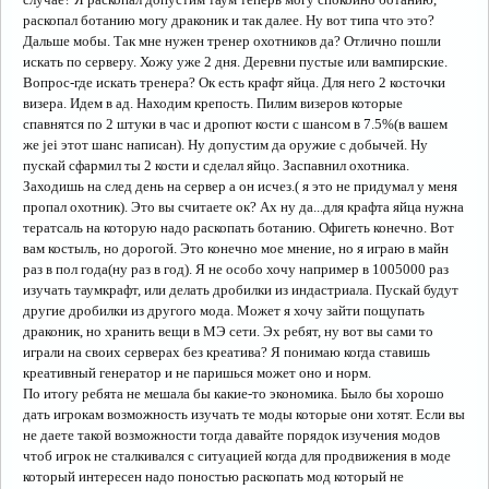
раскопал ботанию могу драконик и так далее. Ну вот типа что это?
Дальше мобы. Так мне нужен тренер охотников да? Отлично пошли
искать по серверу. Хожу уже 2 дня. Деревни пустые или вампирские.
Вопрос-где искать тренера? Ок есть крафт яйца. Для него 2 косточки
визера. Идем в ад. Находим крепость. Пилим визеров которые
спавнятся по 2 штуки в час и дропют кости с шансом в 7.5%(в вашем
же jei этот шанс написан). Ну допустим да оружие с добычей. Ну
пускай сфармил ты 2 кости и сделал яйцо. Заспавнил охотника.
Заходишь на след день на сервер а он исчез.( я это не придумал у меня
пропал охотник). Это вы считаете ок? Ах ну да...для крафта яйца нужна
тератсаль на которую надо раскопать ботанию. Офигеть конечно. Вот
вам костыль, но дорогой. Это конечно мое мнение, но я играю в майн
раз в пол года(ну раз в год). Я не особо хочу например в 1005000 раз
изучать таумкрафт, или делать дробилки из индастриала. Пускай будут
другие дробилки из другого мода. Может я хочу зайти пощупать
драконик, но хранить вещи в МЭ сети. Эх ребят, ну вот вы сами то
играли на своих серверах без креатива? Я понимаю когда ставишь
креативный генератор и не паришься может оно и норм.
По итогу ребята не мешала бы какие-то экономика. Было бы хорошо
дать игрокам возможность изучать те моды которые они хотят. Если вы
не даете такой возможности тогда давайте порядок изучения модов
чтоб игрок не сталкивался с ситуацией когда для продвижения в моде
который интересен надо поностью раскопать мод который не