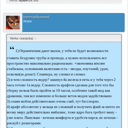
Vierlur
нравится это.
tommarlborored
Игрок
Vierlur сказал(а):
↑
“
1) Ограничения дают вызов, у тебя не будет возможности
ставить бездумно трубы и провода, а нужно использовать все
пространство максимально рационально. +экономика вполне
стабильна, основными валютами есть - звезды, плутоний, уран,
осколки(за донат). Спавнера, ну сломал и сломал.
2) в чем сложность ведер? закинул 4к железа в печь и у тебя через 2
часа готово 1к ведер. Сложность крафтов сделана для того что бы
сборку нельзя было пройти за 10 часов, особенно такой мод как
драконик, там все изменено и больше веток модов задействовано.
3) спавн мобов действительно очень слаб, тут бесспорно.
4) крафт абсолютно у кольца не сложный и получить флай за ничто по
всему миру действительно имбаланс, тоже ядро бога требует ману -
уже плата. Панельки - хочешь комфорта и удобств парся, не хочешь -
рискуй с реакторами.