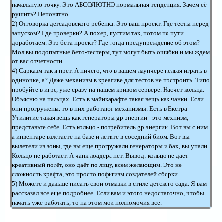
начальную точку. Это АБСОЛЮТНО нормальная тенденция. Зачем её
рушить? Непонятно.
2) Отговорка детсадовского ребенка. Это ваш проект. Где тесты перед
запуском? Где проверки? А похер, пустим так, потом по пути
доработаем. Это бета проект? Где тогда предупреждение об этом?
Мол вы подопытные бето-тестеры, тут могут быть ошибки и мы ждем
от вас отчетности.
4) Сарказм так и прет. А ничего, что в вашем лаунчере нельзя играть в
одиночке, а? Даже механизм в креативе для тестов не построить. Типо
пробуйте в игре, уже сразу на нашем кривом сервере. Насчет кольца.
Объясню на пальцах. Есть в майнкарафте такая вещь как чанки. Если
они прогружены, то в них работают механизмы. Есть в Екстра
Утилитис такая вещь как генераторы gp энергии - это мехнизм,
представьте себе. Есть кольцо - потребитель gp энергии. Вот вы с ним
а инвентаре взлетаете на базе и летите в соседний биом. Вот вы
вылетели из зоны, где вы еще прогружали генераторы и бах, вы упали.
Кольцо не работает. А чанк лоадера нет. Вывод: кольцо не дает
креативный полёт, оно даёт по лицу, всем желающим. Это не
сложность крафта, это просто пофигизм создателей сборки.
5) Можете и дальше писать свои отмазки в стиле детского сада. Я вам
рассказал все еще подробнее. Если вам и этого недостаточно, чтобы
начать уже работать, то на этом мои полномочия все.