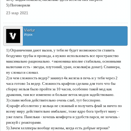
5) Поговорили
23 мар 2021
Vierlur
Игрок
1) Ограничения дают вызов, у тебя не будет возможности ставить
бездумно трубы и провода, а нужно использовать все пространство
максимально рационально. +экономика вполне стабильна, основными
валютами есть - звезды, плутоний, уран, осколки(за донат). Спавнера,
ну сломал и сломал.
2) в чем сложность ведер? закинул 4к железа в печь и у тебя через 2
часа готово 1к ведер. Сложность крафтов сделана для того что бы
сборку нельзя было пройти за 10 часов, особенно такой мод как
драконик, там все изменено и больше веток модов задействовано.
3) спавн мобов действительно очень слаб, тут бесспорно.
4) крафт абсолютно у кольца не сложный и получить флай за ничто по
всему миру действительно имбаланс, тоже ядро бога требует ману -
уже плата. Панельки - хочешь комфорта и удобств парся, не хочешь -
рискуй с реакторами.
5) Зачем хеллперы вообще нужены, когда есть добрые игроки?