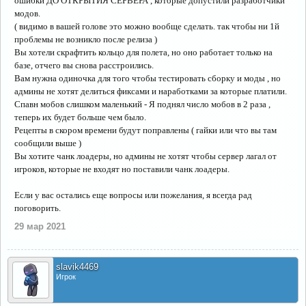
ошибки ДО ОТКРЫТИЯ СЕРВЕРА , которые допустили разработчики
модов.
( видимо в вашей голове это можно вообще сделать. так чтобы ни 1й
проблемы не возникло после релиза )
Вы хотели скрафтить кольцо для полета, но оно работает только на
базе, отчего вы снова расстроились.
Вам нужна одиночка для того чтобы тестировать сборку и моды , но
админы не хотят делиться фиксами и наработками за которые платили.
Спавн мобов слишком маленький - Я поднял число мобов в 2 раза ,
теперь их будет больше чем было.
Рецепты в скором времени будут поправлены ( гайки или что вы там
сообщили выше )
Вы хотите чанк лоадеры, но админы не хотят чтобы сервер лагал от
игроков, которые не входят но поставили чанк лоадеры.
Если у вас остались еще вопросы или пожелания, я всегда рад
поговорить.
29 мар 2021
slavik4469
Игрок