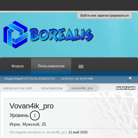
Войти или зарегистрироваться
Форум
Пользователи
ВЫДАЮЩИЕСЯ ПОЛЬЗОВАТЕЛИ
СЕЙЧАС НА ФОРУМЕ
НЕДАВНЯЯ АКТИВНОСТЬ
НОВЫЕ СООБЩЕНИЯ ПРОФИЛЯ
вернуться на сайт
пользователи
vovan4ik_pro
Vovan4ik_pro
Уровень
1
Игрок
, Мужской, 25
Последняя активность Vovan4ik_pro:
12 май 2026