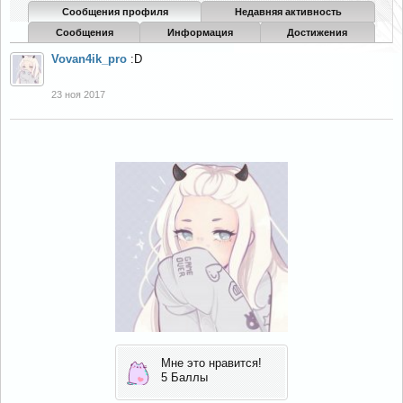
Сообщения профиля
Недавняя активность
Сообщения
Информация
Достижения
Vovan4ik_pro
:D
23 ноя 2017
Мне это нравится!
5 Баллы