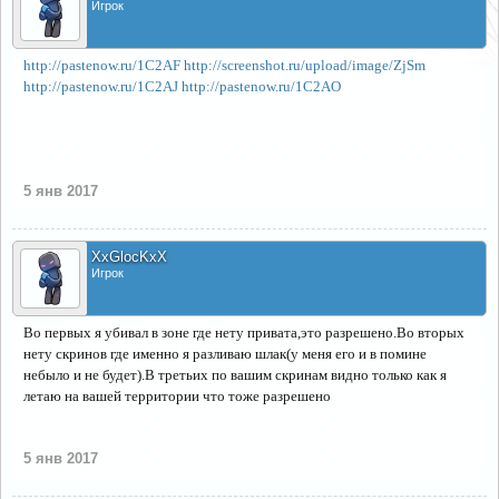
Игрок
http://pastenow.ru/1C2AF
http://screenshot.ru/upload/image/ZjSm
http://pastenow.ru/1C2AJ
http://pastenow.ru/1C2AO
5 янв 2017
XxGlocKxX
Игрок
Во первых я убивал в зоне где нету привата,это разрешено.Во вторых
нету скринов где именно я разливаю шлак(у меня его и в помине
небыло и не будет).В третьих по вашим скринам видно только как я
летаю на вашей территории что тоже разрешено
5 янв 2017