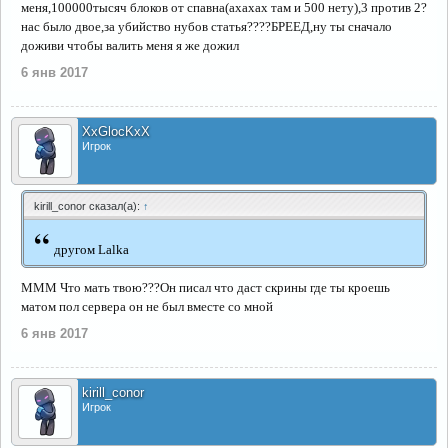
меня,100000тысяч блоков от спавна(ахахах там и 500 нету),3 против 2?
нас было двое,за убийство нубов статья????БРЕЕД,ну ты сначало
доживи чтобы валить меня я же дожил
6 янв 2017
XxGlocKxX
Игрок
kirill_conor сказал(а):
↑
“
другом Lalka
МММ Что мать твою???Он писал что даст скрины где ты кроешь
матом пол сервера он не был вместе со мной
6 янв 2017
kirill_conor
Игрок