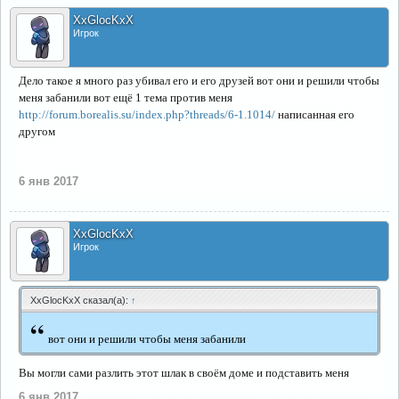
XxGlocKxX
Игрок
Дело такое я много раз убивал его и его друзей вот они и решили чтобы
меня забанили вот ещё 1 тема против меня
http://forum.borealis.su/index.php?threads/6-1.1014/
написанная его
другом
6 янв 2017
XxGlocKxX
Игрок
XxGlocKxX сказал(а):
↑
“
вот они и решили чтобы меня забанили
Вы могли сами разлить этот шлак в своём доме и подставить меня
6 янв 2017