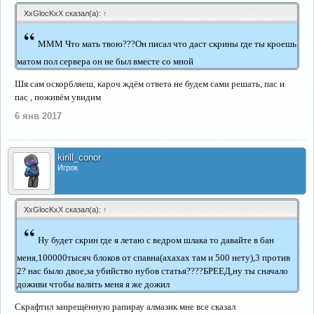
XxGlocKxX сказал(а):
↑
“
МММ Что мать твою???Он писал что даст скрины где ты кроешь
матом пол сервера он не был вместе со мной
Шя сам оскорбляеш, кароч ждём ответа не будем сами решать, пас и
пас , поживём увидим
6 янв 2017
kirill_conor
Игрок
XxGlocKxX сказал(а):
↑
“
Ну будет скрин где я летаю с ведром шлака то давайте в бан
меня,100000тысяч блоков от спавна(ахахах там и 500 нету),3 против
2? нас было двое,за убийство нубов статья????БРЕЕД,ну ты сначало
доживи чтобы валить меня я же дожил
Скрафтил запрещённую рапирау алмазик мне все сказал