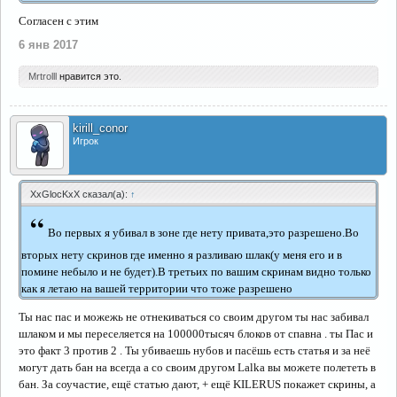
Согласен с этим
6 янв 2017
Mrtrolll
нравится это.
kirill_conor
Игрок
XxGlocKxX сказал(а):
↑
“
Во первых я убивал в зоне где нету привата,это разрешено.Во
вторых нету скринов где именно я разливаю шлак(у меня его и в
помине небыло и не будет).В третьих по вашим скринам видно только
как я летаю на вашей территории что тоже разрешено
Ты нас пас и можежь не отнекиваться со своим другом ты нас забивал
шлаком и мы переселяется на 100000тысяч блоков от спавна . ты Пас и
это факт 3 против 2 . Ты убиваешь нубов и пасёшь есть статья и за неё
могут дать бан на всегда а со своим другом Lalka вы можете полететь в
бан. За соучастие, ещё статью дают, + ещё KILERUS покажет скрины, а