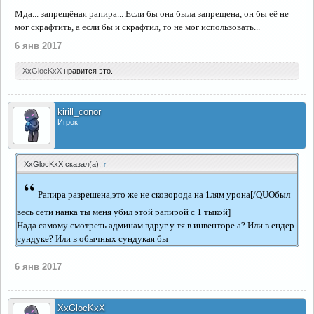
Мда... запрещёная рапира... Если бы она была запрещена, он бы её не
мог скрафтить, а если бы и скрафтил, то не мог использовать...
6 янв 2017
XxGlocKxX
нравится это.
kirill_conor
Игрок
XxGlocKxX сказал(а):
↑
“
Рапира разрешена,это же не сковорода на 1лям урона[/QUOбыл
весь сети нанка ты меня убил этой рапирой с 1 тыкой]
Нада самому смотреть админам вдруг у тя в инвенторе а? Или в ендер
сундуке? Или в обычных сундукая бы
6 янв 2017
XxGlocKxX