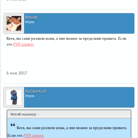
Mrtrolll
Игрок
Кеек, вы сами разлили шлак, а пвп можно за пределами привата. Если
это
PVP сервер.
6 янв 2017
XxGlocKxX
Игрок
Mrtrolll сказал(а):
↑
“
Кеек, вы сами разлили шлак, а пвп можно за пределами привата.
Если это
PVP сервер.