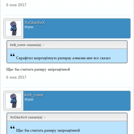
6 янв 2017
XxGlocKxX
Игрок
kirill_conor сказал(а):
↑
“
Скрафтил запрещённую рапирау алмазик мне все сказал
Щас бы считать рапиру запрещённой
6 янв 2017
kirill_conor
Игрок
XxGlocKxX сказал(а):
↑
“
Щас бы считать рапиру запрещённой