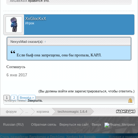
XxGlocKxX
нравится это.
XxGlocKxX
Игрок
NexysMad сказал(а):
↑
“
Если быф она запрещена, она бы пропала, КАРЛ.
Соглашусь
6 янв 2017
(Вы должны войти или зарегистрироваться, чтобы ответить.)
1
2
Вперёд >
Статус темы:
Закрыта.
форум
...
корзина
technomagic 1.6.4
Russian (RU)
Обратная связь
Вернуться на сайт
Вверх
Стиль разработан Bartolomeo и Dech1mo
Xenforo for Borealis
Условия и правила