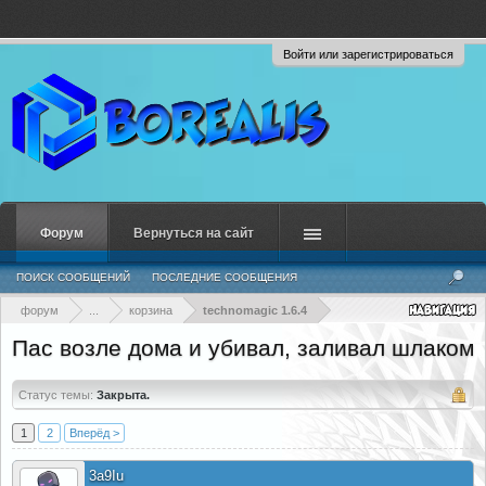
Войти или зарегистрироваться
Форум
Вернуться на сайт
ПОИСК СООБЩЕНИЙ
ПОСЛЕДНИЕ СООБЩЕНИЯ
форум
...
корзина
technomagic 1.6.4
Пас возле дома и убивал, заливал шлаком
Статус темы:
Закрыта.
1
2
Вперёд >
3a9Iu