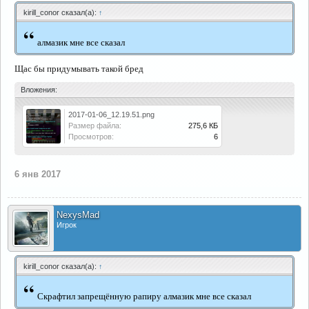
kirill_conor сказал(а):
↑
“
алмазик мне все сказал
Щас бы придумывать такой бред
Вложения:
2017-01-06_12.19.51.png
Размер файла:
275,6 КБ
Просмотров:
6
6 янв 2017
NexysMad
Игрок
kirill_conor сказал(а):
↑
“
Скрафтил запрещённую рапиру алмазик мне все сказал