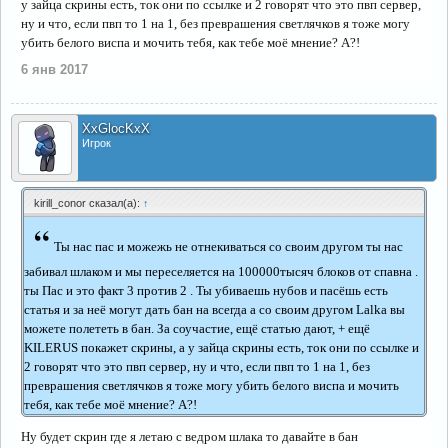
у зайца скрины есть, ток они по ссылке и 2 говорят что это пвп сервер,
ну и что, если пвп то 1 на 1, без преврашения светлячков я тоже могу
убить белого виспа и мочить тебя, как тебе моё мнение? А?!
6 янв 2017
XxGlocKxX
Игрок
kirill_conor сказал(а):
↑
“
Ты нас пас и можежь не отнекиваться со своим другом ты нас
забивал шлаком и мы переселяется на 100000тысяч блоков от спавна .
ты Пас и это факт 3 против 2 . Ты убиваешь нубов и пасёшь есть
статья и за неё могут дать бан на всегда а со своим другом Lalka вы
можете полететь в бан. За соучастие, ещё статью дают, + ещё
KILERUS покажет скрины, а у зайца скрины есть, ток они по ссылке и
2 говорят что это пвп сервер, ну и что, если пвп то 1 на 1, без
преврашения светлячков я тоже могу убить белого виспа и мочить
тебя, как тебе моё мнение? А?!
Ну будет скрин где я летаю с ведром шлака то давайте в бан