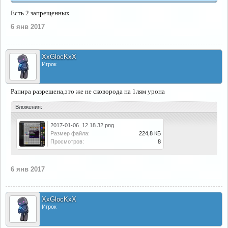
Есть 2 запрещенных
6 янв 2017
XxGlocKxX
Игрок
Рапира разрешена,это же не сковорода на 1лям урона
Вложения:
2017-01-06_12.18.32.png
Размер файла:
224,8 КБ
Просмотров:
8
6 янв 2017
XxGlocKxX
Игрок