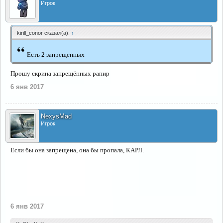
Игрок
kirill_conor сказал(а):
↑
“
Есть 2 запрещенных
Прошу скрина запрещённых рапир
6 янв 2017
NexysMad
Игрок
Если бы она запрещена, она бы пропала, КАРЛ.
6 янв 2017