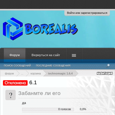
Войти или зарегистрироваться
Форум
Вернуться на сайт
ПОИСК СООБЩЕНИЙ
ПОСЛЕДНИЕ СООБЩЕНИЯ
форум
...
корзина
technomagic 1.6.4
6.1
Отклонено
?
Забанмте ли его
да
0 голосов
0,0%