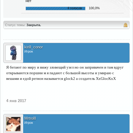
нет
4 голосов
100,0%
Статус темы:
Закрыта.
kirill_conor
Игрок
Я бегают по миру и вижу зловещий узел но он запривачен и там вдруг
открываются поршни м я падают с большой высоты и умираю с
вешами и едой регион называется glock2 а создатель XxGlocKxX
4 янв 2017
Mrtrolll
Игрок