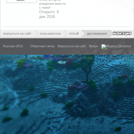
рождения вместе
с нами!
Открыто:
6
дек 2016
вернуться на сайт
пользователи
mrtrolll
достижения
Russian (RU)
Обратная связь
Вернуться на сайт
Вверх
Стиль разработан Bartolomeo и Dech1mo
Xenforo for Borealis
Условия и правила