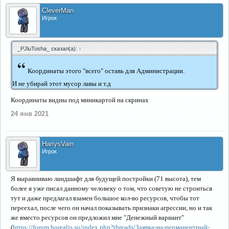
CleverMan
Игрок
_PJluTosha_ сказал(а):
↑
“
Координаты этого "всего" оставь для Администрации.
И не убирай этот мусор лавы и т.д
Координаты видны под миникартой на скринах
24 янв 2021
HariysVain
Игрок
Я выравниваю ландшафт для будущей постройки (71 высота), тем
более я уже писал данному человеку о том, что советую не строиться
тут и даже предлагал взамен большое кол-во ресурсов, чтобы тот
переехал, после чего он начал показывать признаки агрессии, но и так
же вместо ресурсов он предложил мне "Денежный вариант"
(
https://forum.borealis.su/index.php?threads/Заявка-на-перманентный-