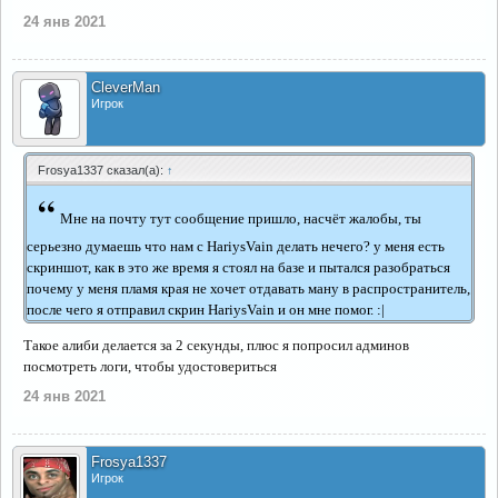
24 янв 2021
CleverMan
Игрок
Frosya1337 сказал(а):
↑
“
Мне на почту тут сообщение пришло, насчёт жалобы, ты
серьезно думаешь что нам с HariysVain делать нечего? у меня есть
скриншот, как в это же время я стоял на базе и пытался разобраться
почему у меня пламя края не хочет отдавать ману в распространитель,
после чего я отправил скрин HariysVain и он мне помог. :|
Такое алиби делается за 2 секунды, плюс я попросил админов
посмотреть логи, чтобы удостовериться
24 янв 2021
Frosya1337
Игрок