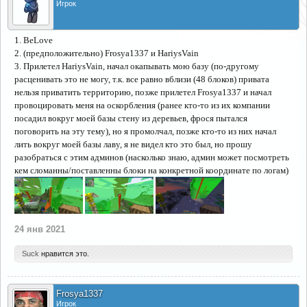
Игрок
1. BeLove
2. (предположительно) Frosya1337 и HariysVain
3. Прилетел HariysVain, начал окапывать мою базу (по-другому
расценивать это не могу, т.к. все равно вблизи (48 блоков) привата
нельзя приватить территорию, позже прилетел Frosya1337 и начал
провоцировать меня на оскорбления (ранее кто-то из их компании
посадил вокруг моей базы стену из деревьев, фрося пытался
поговорить на эту тему), но я промолчал, позже кто-то из них начал
лить вокруг моей базы лаву, я не видел кто это был, но прошу
разобраться с этим админов (насколько знаю, админ может посмотреть
кем сломанны/поставленны блоки на конкретной координате по логам)
24 янв 2021
Suck
нравится это.
Frosya1337
Игрок