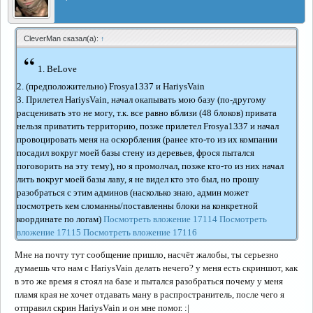
CleverMan сказал(а):
↑
“
1. BeLove
2. (предположительно) Frosya1337 и HariysVain
3. Прилетел HariysVain, начал окапывать мою базу (по-другому
расценивать это не могу, т.к. все равно вблизи (48 блоков) привата
нельзя приватить территорию, позже прилетел Frosya1337 и начал
провоцировать меня на оскорбления (ранее кто-то из их компании
посадил вокруг моей базы стену из деревьев, фрося пытался
поговорить на эту тему), но я промолчал, позже кто-то из них начал
лить вокруг моей базы лаву, я не видел кто это был, но прошу
разобраться с этим админов (насколько знаю, админ может
посмотреть кем сломанны/поставленны блоки на конкретной
координате по логам)
Посмотреть вложение 17114
Посмотреть
вложение 17115
Посмотреть вложение 17116
Мне на почту тут сообщение пришло, насчёт жалобы, ты серьезно
думаешь что нам с HariysVain делать нечего? у меня есть скриншот, как
в это же время я стоял на базе и пытался разобраться почему у меня
пламя края не хочет отдавать ману в распространитель, после чего я
отправил скрин HariysVain и он мне помог. :|