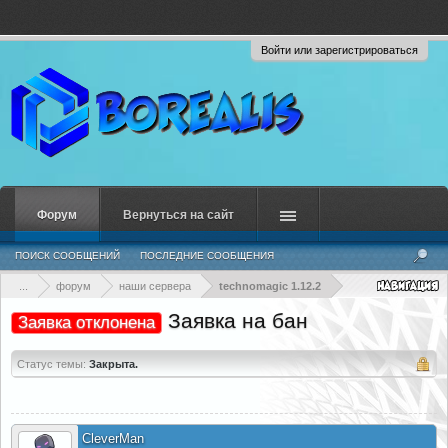
Войти или зарегистрироваться
Форум
Вернуться на сайт
ПОИСК СООБЩЕНИЙ
ПОСЛЕДНИЕ СООБЩЕНИЯ
...
форум
наши сервера
technomagic 1.12.2
Заявка на бан
Заявка отклонена
Статус темы:
Закрыта.
CleverMan