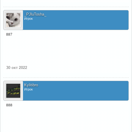
_PJluTosha_
Игрок
887
30 окт 2022
Kylitibro
Игрок
888