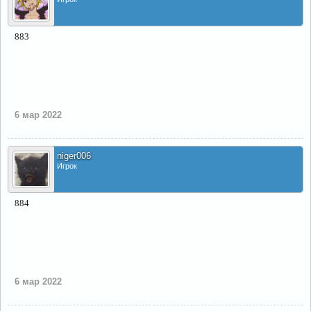
883
6 мар 2022
niger006
Игрок
884
6 мар 2022