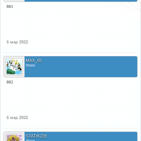
881
6 мар 2022
MAX_65
Игрок
882
6 мар 2022
STATIK228
Игрок