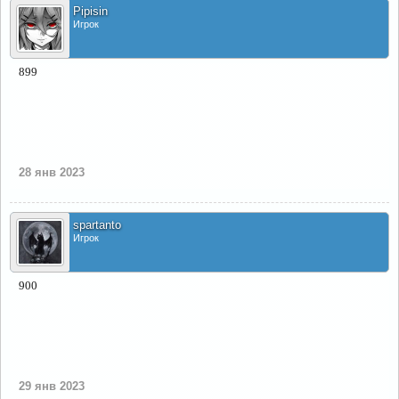
Pipisin
Игрок
899
28 янв 2023
spartanto
Игрок
900
29 янв 2023