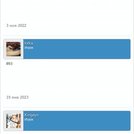
3 ноя 2022
lotka
Игрок
893
19 янв 2023
Kirigayo
Игрок