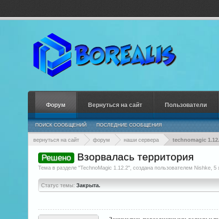
Форум
Вернуться на сайт
Пользователи
ПОИСК СООБЩЕНИЙ
ПОСЛЕДНИЕ СООБЩЕНИЯ
вернуться на сайт
форум
наши сервера
technomagic 1.12
Взорвалась территория
Решено
Тема в разделе "
TechnoMagic 1.12.2
", создана пользователем
Nishke
,
5 
Статус темы:
Закрыта.