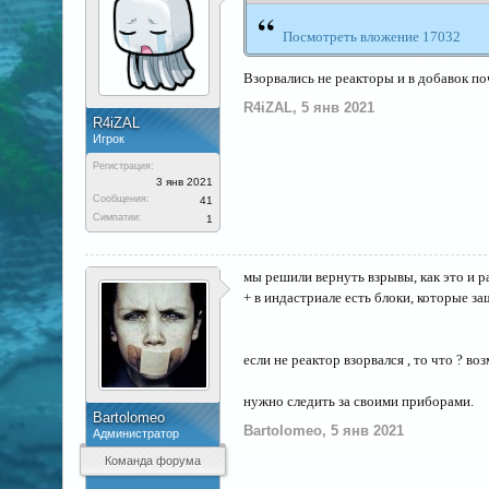
“
Посмотреть вложение 17032
Взорвались не реакторы и в добавок по
R4iZAL
,
5 янв 2021
R4iZAL
Игрок
Регистрация:
3 янв 2021
Сообщения:
41
Симпатии:
1
мы решили вернуть взрывы, как это и р
+ в индастриале есть блоки, которые з
если не реактор взорвался , то что ? 
нужно следить за своими приборами.
Bartolomeo
Bartolomeo
,
5 янв 2021
Администратор
Команда форума