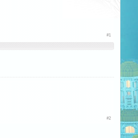
#1
#2