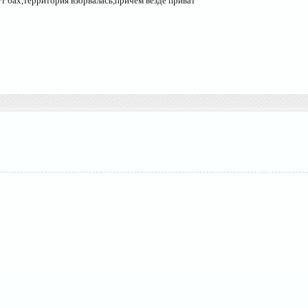
т бах,территория взорвалась,причем везде приват