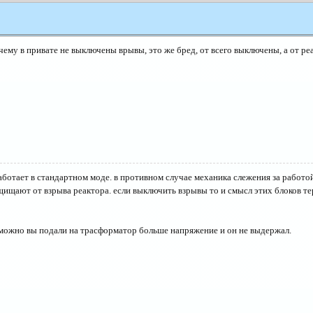
чему в привате не выключены врывы, это же бред, от всего выключены, а от реа
аботает в стандартном моде. в противном случае механика слежения за работо
ащищают от взрыва реактора. если выключить взрывы то и смысл этих блоков те
возможно вы подали на трасформатор больше напряжение и он не выдержал.