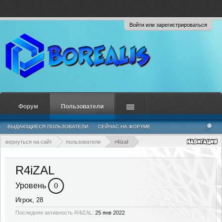
Войти или зарегистрироваться
Форум
Пользователи
ВЫДАЮЩИЕСЯ ПОЛЬЗОВАТЕЛИ
СЕЙЧАС НА ФОРУМЕ
НЕДАВНЯЯ АКТИВНОСТЬ
НОВЫЕ СООБЩЕНИЯ ПРОФИЛЯ
вернуться на сайт
пользователи
r4izal
R4iZAL
Уровень
0
Игрок
, 28
Последняя активность R4iZAL:
25 янв 2022