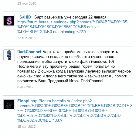
13 июл 2018
_SaHiD_
Барт разберись уже сегодня 22 января
http://forum.borealis.su/index.php?threads/%D0%BD%D0%B5-
%D0%B4%D0%B0%D0%BB%D0%B8-deluxe-
%D0%BD%D0%B0-crashlanding.5227/
22 янв 2018
DarkChannel
Барт такая проблема пытаюсь запустить
лаунчер сначала вылазило ошибка что нужно новое
приложение чтобы запустить exe файл (windows 10)
После чего я эту проблему решил горем пополам но
появилась 2 ошибка когда запускаю лаунчер вылазит чёрное
окно как cmd и после него такое же и закрывается , помоги
пофиксить Ваш Преданный Игрок DarkChannel
8 дек 2017
Floppi
http://forum.borealis.su/index.php?
threads/%D0%9D%D0%B5%D0%BF%D0%BE%D0%BD%D1%8
F%D1%82%D0%BD%D0%BE-%D0%B7%D0%B0-
%D1%87%D1%82%D0%BE-%D0%B1%D0%B0%D0%BD-
%D1%82%D0%BE.4837/
15 ноя 2017