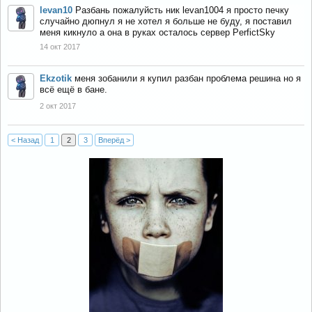
levan10
Разбань пожалуйсть ник levan1004 я просто печку
случайно дюпнул я не хотел я больше не буду, я поставил
меня кикнуло а она в руках осталось сервер PerfictSky
14 окт 2017
Ekzotik
меня зобанили я купил разбан проблема решина но я
всё ещё в бане.
2 окт 2017
< Назад
1
2
3
Вперёд >