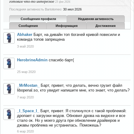
готовим что-то интересное
23 фев 2026
Последняя активность Bartolomeo:
30 июл 2026
Сообщения профиля
Недавняя активность
Сообщения
Информация
Достижения
Abhaker
Барт, на дивайн топ богачей кривой повесили и
команда топов запрещена
3 май 2020
HerobrineAdmin
спасибо барт(
25 мар 2020
_MrMostan_
Барт, привет, что делать, вечно грузит файл
libopenal.so, кто увидит напишите мне, кто знает, что делать?
7 мар 2020
_I_Space_I_
Барт, привет. Я столкнулся с такой проблемой:
дропает с загрузки модов. Обновил дрова на видюхе и все
стало ок. Но у моего друга при обновлении драйверов и
джавы проблема не устранилась. Поможешь?
6 мар 2020