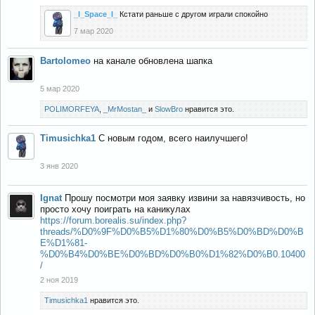
_I_Space_I_
Кстати раньше с другом играли спокойно
7 мар 2020
Bartolomeo
на канале обновлена шапка
5 мар 2020
POLIMORFEYA
,
_MrMostan_
и
SlowBro
нравится это.
Timusichka1
С новым годом, всего наилучшего!
3 янв 2020
Ignat
Прошу посмотри моя заявку извини за навязчивость, но
просто хочу поиграть на каникулах
https://forum.borealis.su/index.php?
threads/%D0%9F%D0%B5%D1%80%D0%B5%D0%BD%D0%B
E%D1%81-
%D0%B4%D0%BE%D0%BD%D0%B0%D1%82%D0%B0.10400
/
2 ноя 2019
Timusichka1
нравится это.