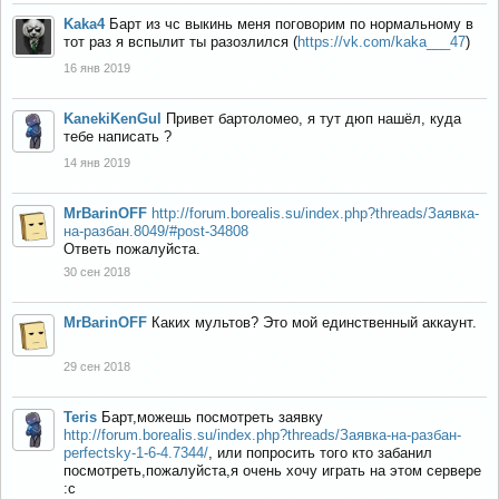
Kaka4
Барт из чс выкинь меня поговорим по нормальному в
тот раз я вспылит ты разозлился (
https://vk.com/kaka___47
)
16 янв 2019
KanekiKenGul
Привет бартоломео, я тут дюп нашёл, куда
тебе написать ?
14 янв 2019
MrBarinOFF
http://forum.borealis.su/index.php?threads/Заявка-
на-разбан.8049/#post-34808
Ответь пожалуйста.
30 сен 2018
MrBarinOFF
Каких мультов? Это мой единственный аккаунт.
29 сен 2018
Teris
Барт,можешь посмотреть заявку
http://forum.borealis.su/index.php?threads/Заявка-на-разбан-
perfectsky-1-6-4.7344/
, или попросить того кто забанил
посмотреть,пожалуйста,я очень хочу играть на этом сервере
:с