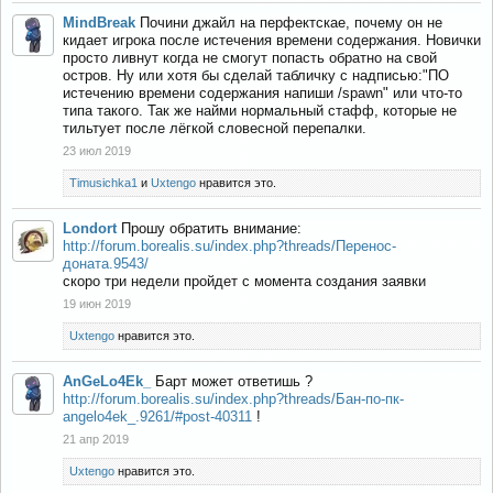
MindBreak
Почини джайл на перфектскае, почему он не
кидает игрока после истечения времени содержания. Новички
просто ливнут когда не смогут попасть обратно на свой
остров. Ну или хотя бы сделай табличку с надписью:"ПО
истечению времени содержания напиши /spawn" или что-то
типа такого. Так же найми нормальный стафф, которые не
тильтует после лёгкой словесной перепалки.
23 июл 2019
Timusichka1
и
Uxtengo
нравится это.
Londort
Прошу обратить внимание:
http://forum.borealis.su/index.php?threads/Перенос-
доната.9543/
скоро три недели пройдет с момента создания заявки
19 июн 2019
Uxtengo
нравится это.
AnGeLo4Ek_
Барт может ответишь ?
http://forum.borealis.su/index.php?threads/Бан-по-пк-
angelo4ek_.9261/#post-40311
!
21 апр 2019
Uxtengo
нравится это.