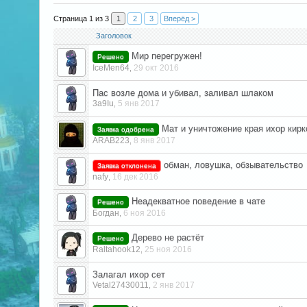
Страница 1 из 3
1
2
3
Вперёд >
Заголовок
Мир перегружен!
Решено
IceMen64
29 окт 2016
,
Пас возле дома и убивал, заливал шлаком
3a9Iu
5 янв 2017
,
Мат и уничтожение края ихор кирк
Заявка одобрена
ARAB223
8 янв 2017
,
обман, ловушка, обзывательство
Заявка отклонена
nafy
16 дек 2016
,
Неадекватное поведение в чате
Решено
Богдан
6 ноя 2016
,
Дерево не растёт
Решено
Raltahook12
25 ноя 2016
,
Залагал ихор сет
Vetal27430011
2 янв 2017
,