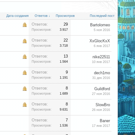
Дата создания
Ответов ↓
Просмотров
Последний пост
Ответов:
29
Bartolomeo
Просмотров:
3.917
5 ноя 2016
Ответов:
22
XxGlocKxX
Просмотров:
3.718
6 янв 2017
Ответов:
13
nike22511
Просмотров:
1.564
10 янв 2017
Ответов:
9
dech1mo
Просмотров:
1.191
31 дек 2016
Ответов:
8
Guildford
Просмотров:
1.689
27 ноя 2016
Ответов:
8
SlowBro
Просмотров:
9.631
26 ноя 2016
Ответов:
7
Baner
Просмотров:
1.536
17 янв 2017