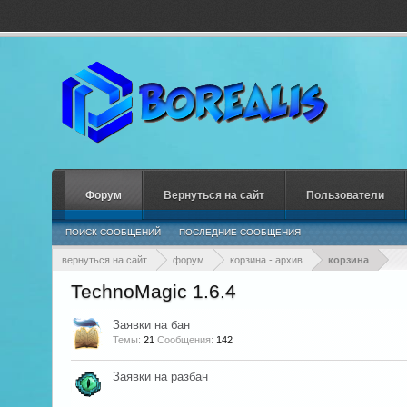
Форум
Вернуться на сайт
Пользователи
ПОИСК СООБЩЕНИЙ
ПОСЛЕДНИЕ СООБЩЕНИЯ
вернуться на сайт
форум
корзина - архив
корзина
TechnoMagic 1.6.4
Заявки на бан
Темы:
21
Сообщения:
142
Заявки на разбан