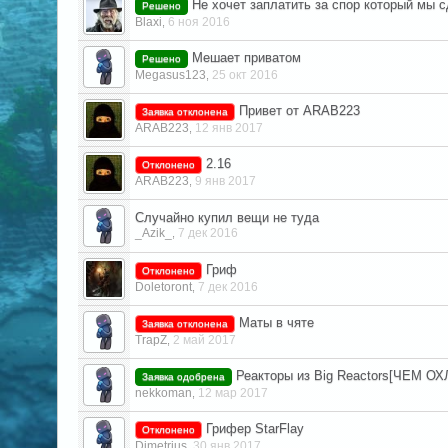
Не хочет заплатить за спор который мы 
Решено
Blaxi
6 ноя 2016
,
Мешает приватом
Решено
Megasus123
25 окт 2016
,
Привет от ARAB223
Заявка отклонена
ARAB223
12 янв 2017
,
2.16
Отклонено
ARAB223
9 янв 2017
,
Случайно купил вещи не туда
_Azik_
7 дек 2016
,
Гриф
Отклонено
Doletoront
7 дек 2016
,
Маты в чяте
Заявка отклонена
TrapZ
2 май 2017
,
Реакторы из Big Reactors[ЧЕМ 
Заявка одобрена
nekkoman
12 мар 2017
,
Грифер StarFlay
Отклонено
Dimetrius
30 янв 2017
,