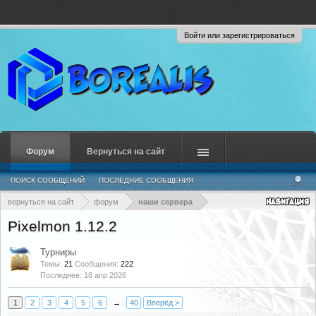
Войти или зарегистрироваться
Форум
Вернуться на сайт
ПОИСК СООБЩЕНИЙ
ПОСЛЕДНИЕ СООБЩЕНИЯ
вернуться на сайт
форум
наши сервера
Pixelmon 1.12.2
Турниры
Темы:
21
Сообщения:
222
18 апр 2026
1
2
3
4
5
6
→
40
Вперёд >