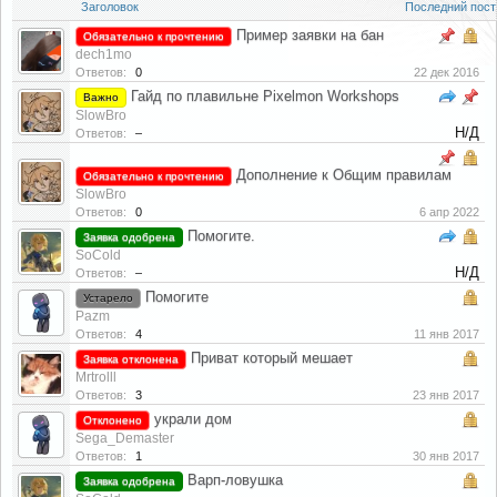
Заголовок
Последний пост
Пример заявки на бан
Обязательно к прочтению
dech1mo
Ответов:
0
22 дек 2016
Гайд по плавильне Pixelmon Workshops
Важно
SlowBro
Н/Д
Ответов:
–
Дополнение к Общим правилам
Обязательно к прочтению
SlowBro
Ответов:
0
6 апр 2022
Помогите.
Заявка одобрена
SoCold
Н/Д
Ответов:
–
Помогите
Устарело
Pazm
Ответов:
4
11 янв 2017
Приват который мешает
Заявка отклонена
Mrtrolll
Ответов:
3
23 янв 2017
украли дом
Отклонено
Sega_Demaster
Ответов:
1
30 янв 2017
Варп-ловушка
Заявка одобрена