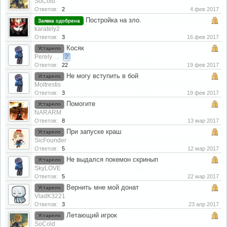
SoCold
Ответов:
2
4 фев 2017
Постройка на зло.
Заявка одобрена
karately2
Ответов:
3
16 фев 2017
Косяк
Устарело
Perely
2
...
Ответов:
22
19 фев 2017
Не могу вступить в бой
Устарело
Moltrestis
Ответов:
3
19 фев 2017
Помогите
Устарело
NARARM
Ответов:
8
13 мар 2017
При запуске краш
Устарело
SicFounder
Ответов:
5
12 мар 2017
Не выдался покемон скринып
Устарело
SkyLOVE
Ответов:
5
22 мар 2017
Вернить мне мой донат
Устарело
VladK3221
Ответов:
3
23 апр 2017
Летающий игрок
Устарело
SoCold