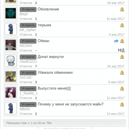
Ответов:
2
29 апр 2017
Обновление
Устарело
Blejd
Ответов:
1
31 мар 2017
тюрьма
Устарело
bill_cipher
Ответов:
1
9 апр 2017
Обман
Устарело
NKOHA
Н/Д
Ответов:
–
Донат вернули
Устарело
VladK3221
Ответов:
7
26 апр 2017
Убежали обменники
Устарело
SoCold
Ответов:
3
6 июн 2017
Выпустите меня((((
Устарело
1_Nastia_1
Ответов:
1
11 июн 2017
Почему у меня не запускается майн?
Устарело
Mikr0s
Ответов:
2
12 июн 2017
Показано тем: с 1 по 20 из 794.