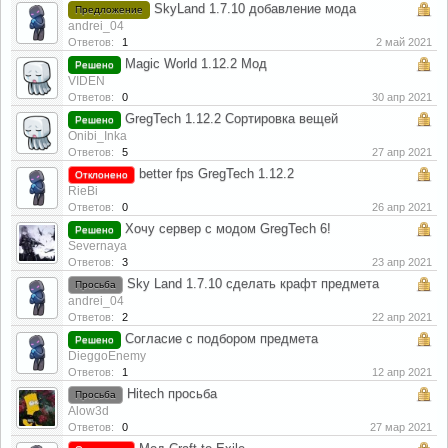
SkyLand 1.7.10 добавление мода
Предложение
andrei_04
Ответов:
1
2 май 2021
Magic World 1.12.2 Мод
Решено
VIDEN
Ответов:
0
30 апр 2021
GregTech 1.12.2 Сортировка вещей
Решено
Onibi_Inka
Ответов:
5
27 апр 2021
better fps GregTech 1.12.2
Отклонено
RieBi
Ответов:
0
26 апр 2021
Хочу сервер с модом GregTech 6!
Решено
Severnaya
Ответов:
3
23 апр 2021
Sky Land 1.7.10 сделать крафт предмета
Просьба
andrei_04
Ответов:
2
22 апр 2021
Согласие с подбором предмета
Решено
DieggoEnemy
Ответов:
1
12 апр 2021
Hitech просьба
Просьба
Alow3d
Ответов:
0
27 мар 2021