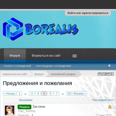
Войти или зарегистрироваться
Форум
Вернуться на сайт
ПОИСК СООБЩЕНИЙ
ПОСЛЕДНИЕ СООБЩЕНИЯ
вернуться на сайт
форум
основной раздел
Предложения и пожелания
< Назад
1
←
3
4
5
6
7
→
29
Вперёд >
Заголовок
Последний пост ↓
Загляни
Решено
Yuki_Sohma
Ответов:
1
27 июн 2021