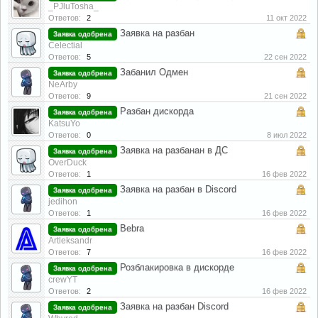
_PJluTosha_
Ответов:
2
11 окт 2022
Заявка на разбан
Заявка одобрена
Celectial
Ответов:
5
22 сен 2022
Забанил Одмен
Заявка одобрена
NeArby
Ответов:
9
21 сен 2022
Разбан дискорда
Заявка одобрена
KatsuYo
Ответов:
0
8 июл 2022
Заявка на разбанан в ДС
Заявка одобрена
OverDuck
Ответов:
1
16 фев 2022
Заявка на разбан в Discord
Заявка одобрена
jedihon
Ответов:
1
16 фев 2022
Bebra
Заявка одобрена
Artleksandr
Ответов:
7
16 фев 2022
Розблакировка в дискорде
Заявка одобрена
crewYT
Ответов:
2
16 фев 2022
Заявка на разбан Discord
Заявка одобрена