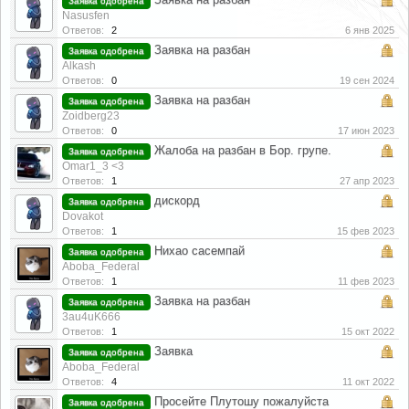
Заявка одобрена
Nasusfen
Ответов:
2
6 янв 2025
Заявка на разбан
Заявка одобрена
Alkash
Ответов:
0
19 сен 2024
Заявка на разбан
Заявка одобрена
Zoidberg23
Ответов:
0
17 июн 2023
Жалоба на разбан в Бор. групе.
Заявка одобрена
Omar1_3 <3
Ответов:
1
27 апр 2023
дискорд
Заявка одобрена
Dovakot
Ответов:
1
15 фев 2023
Нихао сасемпай
Заявка одобрена
Aboba_Federal
Ответов:
1
11 фев 2023
Заявка на разбан
Заявка одобрена
3au4uK666
Ответов:
1
15 окт 2022
Заявка
Заявка одобрена
Aboba_Federal
Ответов:
4
11 окт 2022
Просейте Плутошу пожалуйста
Заявка одобрена