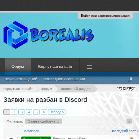
Войти или зарегистрироваться
Форум
Вернуться на сайт
ПОИСК СООБЩЕНИЙ
ПОСЛЕДНИЕ СООБЩЕНИЯ
вернуться на сайт
форум
основной раздел
Заявки на разбан в Discord
1
2
3
4
5
6
Вперёд >
Фильтры:
Заявка одобрена
x
x
Заголовок
Последний пост ↓
Заявка на разбан