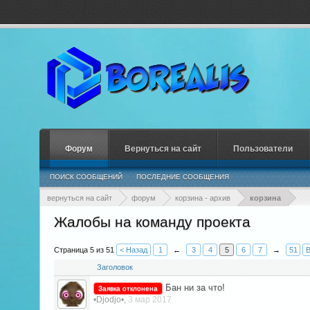
Форум
Вернуться на сайт
Пользователи
ПОИСК СООБЩЕНИЙ
ПОСЛЕДНИЕ СООБЩЕНИЯ
вернуться на сайт
форум
корзина - архив
корзина
Жалобы на команду проекта
Страница 5 из 51
< Назад
1
←
3
4
5
6
7
→
51
В
Заголовок
Бан ни за что!
Заявка отклонена
•Djodjo•
3 мар 2017
,