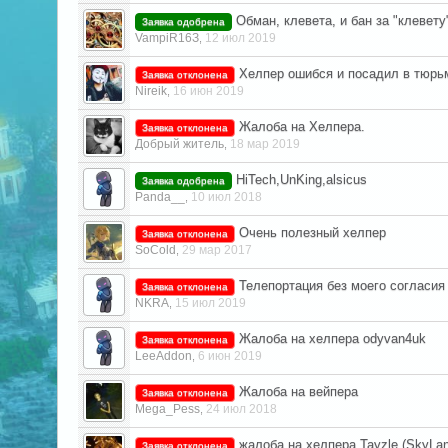
Обман, клевета, и бан за "клевету
Заявка одобрена
VampiR16З
12 июл 2019
,
Хелпер ошибся и посадил в тюрь
Заявка отклонена
Nireik
16 июн 2019
,
Жалоба на Хелпера.
Заявка отклонена
Добрый житель
18 мар 2019
,
HiTech,UnKing,alsicus
Заявка одобрена
Panda__
10 июл 2018
,
Очень полезный хелпер
Заявка отклонена
SoCold
29 мар 2017
,
Телепортация без моего согласия
Заявка отклонена
NKRA
15 июл 2019
,
Жалоба на хелпера odyvan4uk
Заявка отклонена
LeeAddon
6 июн 2019
,
Жалоба на вейпера
Заявка отклонена
Mega_Pess
24 июл 2018
,
жалоба на хелпера Tayzle (SkyLan
Заявка отклонена