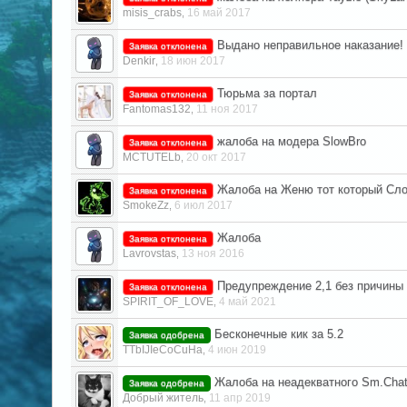
misis_crabs
16 май 2017
,
Выдано неправильное наказание!
Заявка отклонена
Denkir
18 июн 2017
,
Тюрьма за портал
Заявка отклонена
Fantomas132
11 ноя 2017
,
жалоба на модера SlowBro
Заявка отклонена
MCTUTELb
20 окт 2017
,
Жалоба на Женю тот который Сл
Заявка отклонена
SmokeZz
6 июл 2017
,
Жалоба
Заявка отклонена
Lavrovstas
13 ноя 2016
,
Предупреждение 2,1 без причины
Заявка отклонена
SPIRIT_OF_LOVE
4 май 2021
,
Бесконечные кик за 5.2
Заявка одобрена
TTbIJIeCoCuHa
4 июн 2019
,
Жалоба на неадекватного Sm.Cha
Заявка одобрена
Добрый житель
11 апр 2019
,