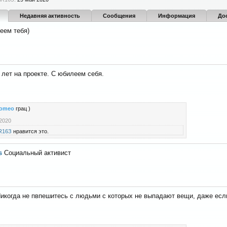
Недавняя активность
Сообщения
Информация
До
еем тебя)
 лет на проекте. С юбилеем себя.
lomeo
грац )
2020
R16З
нравится это.
s
Социальный активист
икогда не пвпешитесь с людьми с которых не выпадают вещи, даже если 