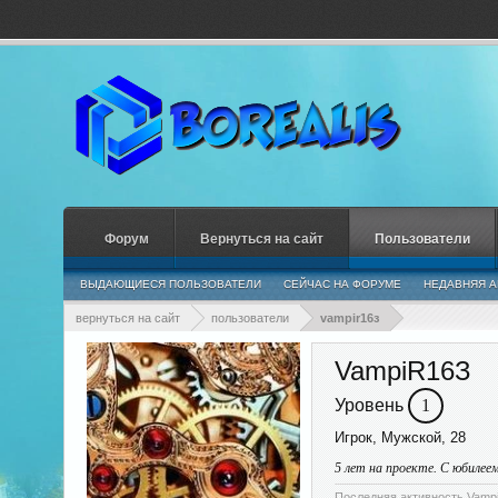
Форум
Вернуться на сайт
Пользователи
ВЫДАЮЩИЕСЯ ПОЛЬЗОВАТЕЛИ
СЕЙЧАС НА ФОРУМЕ
НЕДАВНЯЯ А
вернуться на сайт
пользователи
vampir16з
VampiR16З
Уровень
1
Игрок
, Мужской, 28
5 лет на проекте. С юбилее
Последняя активность Vamp