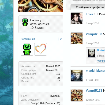
Сообщения профиля
Foks
С Юбил
Не могу
4 мар 2020
остановиться!
10 Баллы
VampiR16З
5
Достижения
2
4 мар 2020
Barto
5 мар 
Vampi
Активность:
29 май 2020
Регистрация:
14 июл 2018
manki_bizne
Сообщения:
117
Симпатии:
23
17 окт 2019
Баллы:
18
VampiR16З
Н
Пол:
Мужской
День рождения:
12 июл 2019
3 апр 1998
(Возраст: 28)