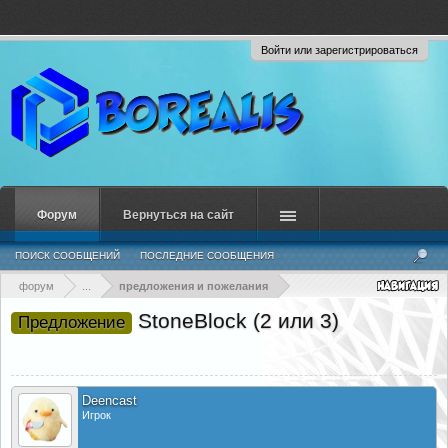
Войти или зарегистрироваться
Форум
Вернуться на сайт
ПОИСК СООБЩЕНИЙ
ПОСЛЕДНИЕ СООБЩЕНИЯ
форум
...
предложения и пожелания
StoneBlock (2 или 3)
Предложение
Deencast
Игрок