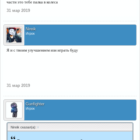
части это тебе палка в колеса
31 мар 2019
Nireik
Игрок
Я и с твоим улучшением изи играть буду
31 мар 2019
Gunfighter
Игрок
Nireik сказал(а):
↑
“