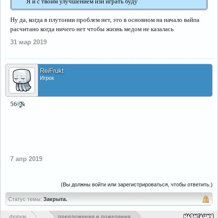
Я и с твоим улучшением изи играть буду
Ну да, когда в плутонии проблем нет, это в основном на начало вайпа
расчитано когда ничего нет чтобы жизнь медом не казалась
31 мар 2019
ReiFrukt
Игрок
56
#͓͓͓͓͓͓͓͓͓͓͓͓͓͓͓͓͓͓͓͓͓͓͓͓͓͓͓͓͓͓͓͓͓͓͓͓͓͓͓͓͓͓͓͓͓͓͓͓͓͓͓͓͓͓͓͓͓͓͓͓͓͓͓͓͓͓͓͓͓͓͓͓͓͓͓͓͓͓͓͓͓͓͓͓͓͓͓͓͓͓͓͓͓͓͓͓͓͓͓͓͓͓͓͓͓͓͓͓͓͓͓͓͓͓͓͓͓͓̏̏̏̏̏̏̏̏̏̏̏̏̏̏̏̏̏̏̏̏̏̏̏̏̏̏̏̏̏̏̏̏̏̏̏̏̏̏̏̏̏̏̏̏̏̏̏̏
&
7 апр 2019
(Вы должны войти или зарегистрироваться, чтобы ответить.)
Статус темы:
Закрыта.
форум
...
предложения и пожелания