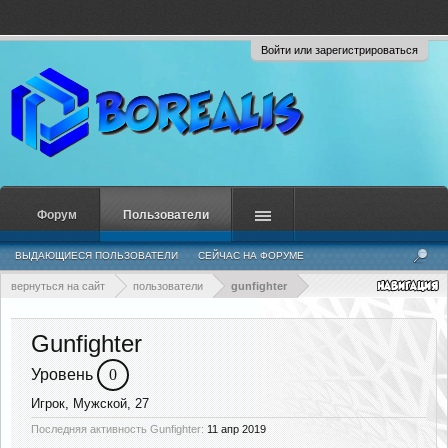
Войти или зарегистрироваться
Форум
Пользователи
ВЫДАЮЩИЕСЯ ПОЛЬЗОВАТЕЛИ
СЕЙЧАС НА ФОРУМЕ
НЕДАВНЯЯ АКТИВНОСТЬ
НОВЫЕ СООБЩЕНИЯ ПРОФИЛЯ
вернуться на сайт
пользователи
gunfighter
Gunfighter
Уровень
0
Игрок
, Мужской, 27
Последняя активность Gunfighter:
11 апр 2019