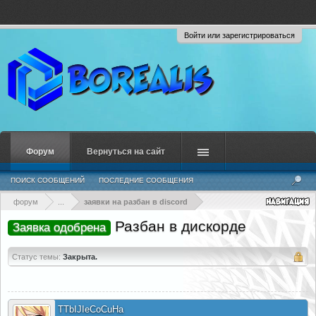
Войти или зарегистрироваться
Форум
Вернуться на сайт
ПОИСК СООБЩЕНИЙ
ПОСЛЕДНИЕ СООБЩЕНИЯ
форум
...
заявки на разбан в discord
Разбан в дискорде
Заявка одобрена
Статус темы:
Закрыта.
TTbIJIeCoCuHa