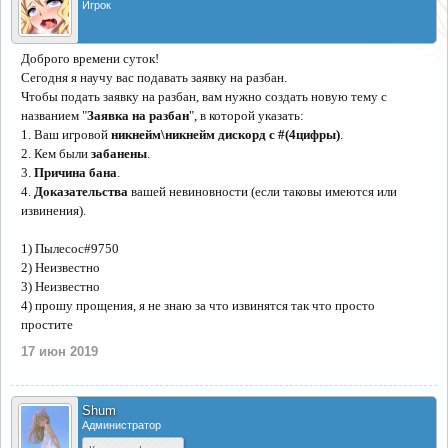
Игрок
Доброго времени суток!
Сегодня я научу вас подавать заявку на разбан.
Чтобы подать заявку на разбан, вам нужно создать новую тему с
названием "
Заявка на разбан
", в которой указать:
1. Ваш игровой
никнейм\никнейм дискорд с #(4цифры)
.
2. Кем были
забанены
.
3.
Причина бана
.
4.
Доказательства
вашей невиновности (если таковы имеются или
извинения).
1) Пылесос#9750
2) Неизвестно
3) Неизвестно
4) прошу прощения, я не знаю за что извинятся так что просто
простите
17 июн 2019
Shum
Администратор