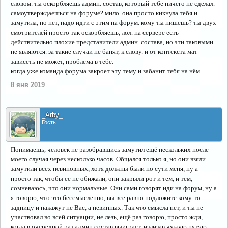
словом. ты оскорбляешь админ. состав, который тебе ничего не сделал.
самоутверждаешься на форуме? мило. она просто кикнула тебя и
замутила, но нет, надо идти с этим на форум. кому ты пишешь? ты двух
смотрителей просто так оскорбляешь, лол. на сервере есть
действительно плохие представители админ. состава, но эти таковыми
не являются. за такие случаи не банят, к слову. и от контекста мат
зависеть не может, проблема в тебе.
когда уже команда форума закроет эту тему и забанит тебя на нём...
8 янв 2019
_Arby_
Гость
Понимаешь, человек не разобравшись замутил ещё нескольких после
моего случая через несколько часов. Общался только я, но они взяли
замутили всех невиновных, хотя должны были по сути меня, ну а
просто так, чтобы ее не обижали, они закрыли рот и тем, и тем,
сомневаюсь, что они нормальные. Они сами говорят иди на форум, ну а
я говорю, что это бессмысленно, вы все равно подложите кому-то
задницу и накажут не Вас, а невинных. Так что смысла нет, и ты не
участвовал во всей ситуации, не лезь, ещё раз говорю, просто жди,
когда в очередной раз админ состав выиграет, излизав чужую пятую