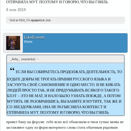
ОТПРАВИЛА МУТ. ПОЭТОМУ И ГОВОРЮ, ЧТО ВЫ ГНИЛЬ.
8 янв 2019
Void
и
Nihil_Fit
нравится это.
LukeEverett
Игрок
_Arby_ сказал(а):
↑
“
ЕСЛИ ВЫ СОБИРАЕТЕСЬ ПРОДОЛЖАТЬ ДЕЯТЕЛЬНОСТЬ, ТО
БУДЬТЕ ДОБРЫ НЕ ТРОГАТЬ ПРАВИИ РУССКОГО ЯЗЫКА И
ЗАСУНУТЬ СВОЁ САМОМНЕНИЕ В ОДНО МЕСТО. И НЕ КИКАТЬ
ЛЮДЕЙ ПРОСТО ТАК, И НЕ ПРИДУМЫВАТЬ ВСЯКОГО ТАКОГО.
БЛЭТ – ЭТО НЕ МАТ, И НАЛО БЫЛО УЗНАТЬ ПОЕЖДЕ, А ПОТОМ
МУТИТЬ. НЕ РАЗОБРАВШИСЬ, ВЫ БАНИТЕ И МУТИТЕ, ТАК ЖЕ И
СО ЗВЕЗДОЧКАМИ, ОНА НЕ РАЗЪЯСНИЛА КОНТЕКСТ И
ОТПРАВИЛА МУТ. ПОЭТОМУ И ГОВОРЮ, ЧТО ВЫ ГНИЛЬ.
привет бану на форуме. тебе ясно всё объяснили и твои тупые мемы не
заставляют одну из форм матерного слова стать обычным рядовым