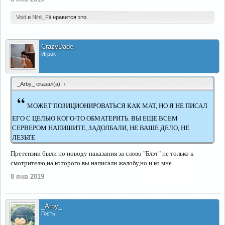
Void
и
Nihil_Fit
нравится это.
CrazyDade
Игрок
_Arby_ сказал(а):
↑
“
МОЖЕТ ПОЗИЦИОНИРОВАТЬСЯ КАК МАТ, НО Я НЕ ПИСАЛ
ЕГО С ЦЕЛЬЮ КОГО-ТО ОБМАТЕРИТЬ. ВЫ ЕЩЕ ВСЕМ
СЕРВЕРОМ НАПИШИТЕ, ЗАДОЛБАЛИ, НЕ ВАШЕ ДЕЛО, НЕ
ЛЕЗЬТЕ
Претензии были по поводу наказания за слово "Блэт" не только к
смотрителю,на которого вы написали жалобу,но и ко мне.
8 янв 2019
_Arby_
Гость