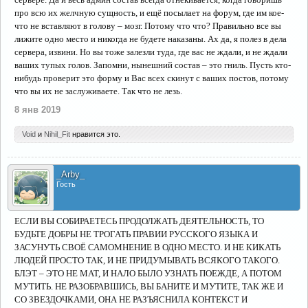
про всю их желчную сущность, и ещё посылает на форум, где им кое-
что не вставляют в голову – мозг. Потому что что? Правильно все вы
лижите одно место и никогда не будете наказаны. Ах да, я полез в дела
сервера, извини. Но вы тоже залезли туда, где вас не ждали, и не ждали
ваших тупых голов. Запомни, нынешний состав – это гниль. Пусть кто-
нибудь проверит это форму и Вас всех скинут с ваших постов, потому
что вы их не заслуживаете. Так что не лезь.
8 янв 2019
Void
и
Nihil_Fit
нравится это.
_Arby_
Гость
ЕСЛИ ВЫ СОБИРАЕТЕСЬ ПРОДОЛЖАТЬ ДЕЯТЕЛЬНОСТЬ, ТО
БУДЬТЕ ДОБРЫ НЕ ТРОГАТЬ ПРАВИИ РУССКОГО ЯЗЫКА И
ЗАСУНУТЬ СВОЁ САМОМНЕНИЕ В ОДНО МЕСТО. И НЕ КИКАТЬ
ЛЮДЕЙ ПРОСТО ТАК, И НЕ ПРИДУМЫВАТЬ ВСЯКОГО ТАКОГО.
БЛЭТ – ЭТО НЕ МАТ, И НАЛО БЫЛО УЗНАТЬ ПОЕЖДЕ, А ПОТОМ
МУТИТЬ. НЕ РАЗОБРАВШИСЬ, ВЫ БАНИТЕ И МУТИТЕ, ТАК ЖЕ И
СО ЗВЕЗДОЧКАМИ, ОНА НЕ РАЗЪЯСНИЛА КОНТЕКСТ И