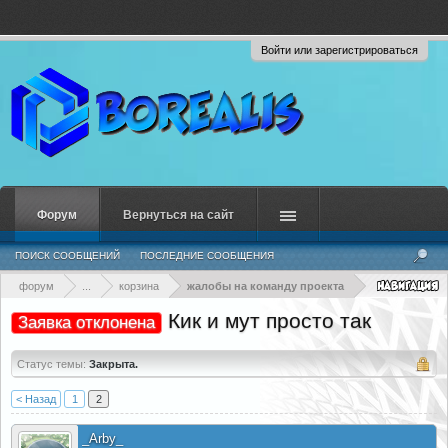
Войти или зарегистрироваться
Форум
Вернуться на сайт
ПОИСК СООБЩЕНИЙ
ПОСЛЕДНИЕ СООБЩЕНИЯ
форум
...
корзина
жалобы на команду проекта
Кик и мут просто так
Заявка отклонена
Статус темы:
Закрыта.
< Назад
1
2
_Arby_