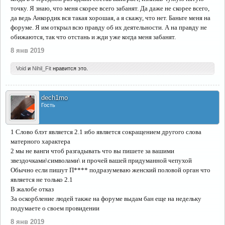
точку. Я знаю, что меня скорее всего забанят. Да даже не скорее всего,
да ведь Анкордик вся такая хорошая, а я скажу, что нет. Баньте меня на
форуме. Я им открыл всю правду об их деятельности. А на правду не
обижаются, так что отстань и жди уже когда меня забанят.
8 янв 2019
Void
и
Nihil_Fit
нравится это.
dech1mo
Гость
1 Слово блэт является 2.1 ибо является сокращением другого слова
матерного характера
2 мы не ванги чтоб разгадывать что вы пишете за вашими
звездочками\символами\ и прочей вашей придуманной чепухой
Обычно если пишут П**** подразумеваю женский половой орган что
является не только 2.1
В жалобе отказ
За оскорбление людей также на форуме выдам бан еще на недельку
подумаете о своем провидении
8 янв 2019