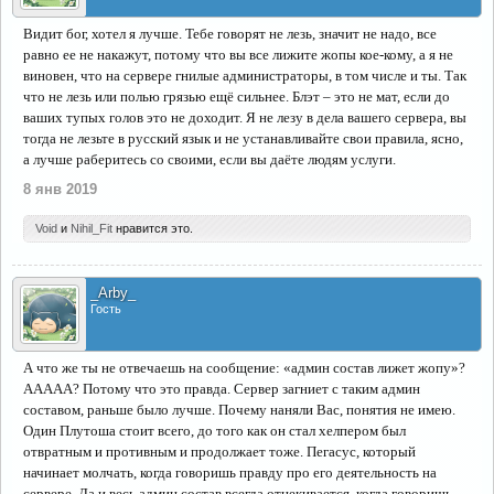
Видит бог, хотел я лучше. Тебе говорят не лезь, значит не надо, все
равно ее не накажут, потому что вы все лижите жопы кое-кому, а я не
виновен, что на сервере гнилые администраторы, в том числе и ты. Так
что не лезь или полью грязью ещё сильнее. Блэт – это не мат, если до
ваших тупых голов это не доходит. Я не лезу в дела вашего сервера, вы
тогда не лезьте в русский язык и не устанавливайте свои правила, ясно,
а лучше раберитесь со своими, если вы даёте людям услуги.
8 янв 2019
Void
и
Nihil_Fit
нравится это.
_Arby_
Гость
А что же ты не отвечаешь на сообщение: «админ состав лижет жопу»?
ААААА? Потому что это правда. Сервер загниет с таким админ
составом, раньше было лучше. Почему наняли Вас, понятия не имею.
Один Плутоша стоит всего, до того как он стал хелпером был
отвратным и противным и продолжает тоже. Пегасус, который
начинает молчать, когда говоришь правду про его деятельность на
сервере. Да и весь админ состав всегда отнекивается, когда говоришь